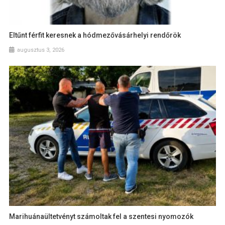
Eltűnt férfit keresnek a hódmezővásárhelyi rendőrök
augusztus 3, 2026
Marihuánaültetvényt számoltak fel a szentesi nyomozók