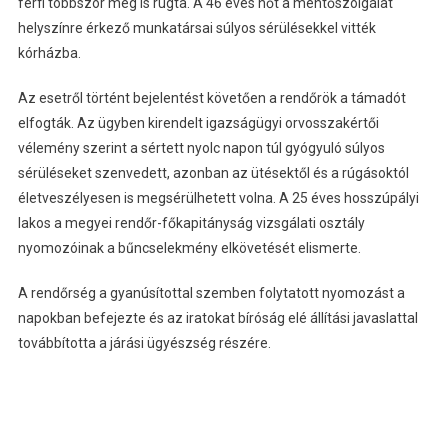
férfi többször meg is rúgta. A 46 éves nőt a mentőszolgálat
helyszínre érkező munkatársai súlyos sérülésekkel vitték
kórházba.
Az esetről történt bejelentést követően a rendőrök a támadót
elfogták. Az ügyben kirendelt igazságügyi orvosszakértői
vélemény szerint a sértett nyolc napon túl gyógyuló súlyos
sérüléseket szenvedett, azonban az ütésektől és a rúgásoktól
életveszélyesen is megsérülhetett volna. A 25 éves hosszúpályi
lakos a megyei rendőr-főkapitányság vizsgálati osztály
nyomozóinak a bűncselekmény elkövetését elismerte.
A rendőrség a gyanúsítottal szemben folytatott nyomozást a
napokban befejezte és az iratokat bíróság elé állítási javaslattal
továbbította a járási ügyészség részére.