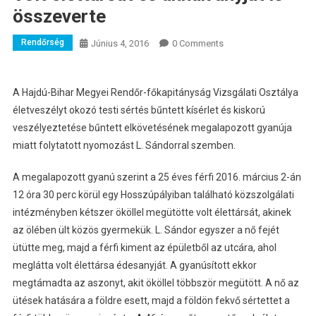
összeverte
Rendőrség
Június 4, 2016
0 Comments
A Hajdú-Bihar Megyei Rendőr-főkapitányság Vizsgálati Osztálya
életveszélyt okozó testi sértés bűntett kísérlet és kiskorú
veszélyeztetése bűntett elkövetésének megalapozott gyanúja
miatt folytatott nyomozást L. Sándorral szemben.
A megalapozott gyanú szerint a 25 éves férfi 2016. március 2-án
12 óra 30 perc körül egy Hosszúpályiban található közszolgálati
intézményben kétszer ököllel megütötte volt élettársát, akinek
az ölében ült közös gyermekük. L. Sándor egyszer a nő fejét
ütütte meg, majd a férfi kiment az épületből az utcára, ahol
meglátta volt élettársa édesanyját. A gyanúsított ekkor
megtámadta az aszonyt, akit ököllel többször megütött. A nő az
ütések hatására a földre esett, majd a földön fekvő sértettet a