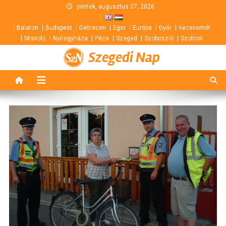
Skip
péntek, augusztus 07, 2026
to
Balaton
Budapest
Debrecen
Eger
Európa
Győr
Kecskemét
content
Miskolc
Nyíregyháza
Pécs
Szeged
Szoboszló
Szolnok
Szegedi Nap