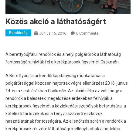
Közös akció a láthatóságért
Rendőrség
Június 15, 2016
0 Comments
A berettyóújfalui rendőrök és a helyi polgárőrök a láthatóság
fontosságára hívták fel a kerékpárosok figyelmét Csökmőn.
A Berettyóújfalui Rendőrkapitányság munkatársai a
polgárőrséggel közösen hajtottak végre ellenőrzést 2016. június
14-én az esti órákban Csökmőn. Az akció célja az volt, hogy a
rendőrök a balesetek megelőzése érdekében felhívják a
kerékpárosok figyelmét a közlekedési szabályok betartására, a
kötelező tartozékok és a fényvisszaverő eszközök
használatának fontosságára. Az ellenőrzés során a rendőrök a
kerékpárosok részére láthatósági mellényt adtak ajándékba.