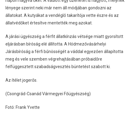
napon hagyva őket. A vádlott egy üzenetet is hagyott, melynek
lényege szerint neki már nem áll módjában gondozni az
állatokat. A kutyákat a vendéglő takarítója vette észre és az
állatvédőket értesítve mentették meg azokat.
A járási ügyészség a férfit állatkínzás vétsége miatt gyorsított
eljárásban bíróság elé állította. A Hódmezővásárhelyi
Járásbíróság a férfi bűnösségét a váddal egyezően állapította
meg és vele szemben végrehajtásában próbaidőre
felfüggesztett szabadságvesztés büntetést szabott ki.
Az ítélet jogerős.
(Csongrád-Csanád Vármegyei Főügyészség)
Fotó: Frank Yvette