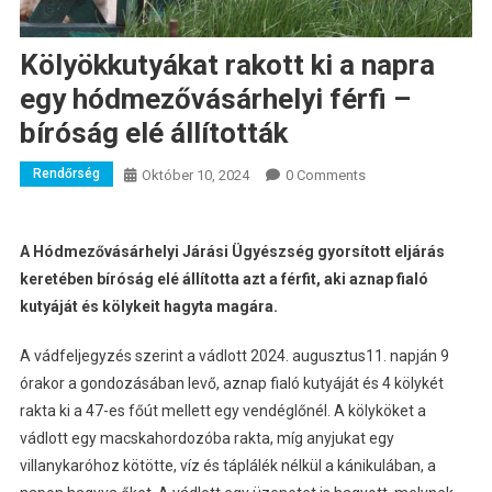
Kölyökkutyákat rakott ki a napra
egy hódmezővásárhelyi férfi –
bíróság elé állították
Rendőrség
Október 10, 2024
0 Comments
A Hódmezővásárhelyi Járási Ügyészség gyorsított eljárás
keretében bíróság elé állította azt a férfit, aki aznap fialó
kutyáját és kölykeit hagyta magára.
A vádfeljegyzés szerint a vádlott 2024. augusztus11. napján 9
órakor a gondozásában levő, aznap fialó kutyáját és 4 kölykét
rakta ki a 47-es főút mellett egy vendéglőnél. A kölyköket a
vádlott egy macskahordozóba rakta, míg anyjukat egy
villanykaróhoz kötötte, víz és táplálék nélkül a kánikulában, a