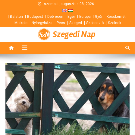
Skip
szombat, augusztus 08, 2026
to
Balaton
Budapest
Debrecen
Eger
Európa
Győr
Kecskemét
content
Miskolc
Nyíregyháza
Pécs
Szeged
Szoboszló
Szolnok
Szegedi Nap