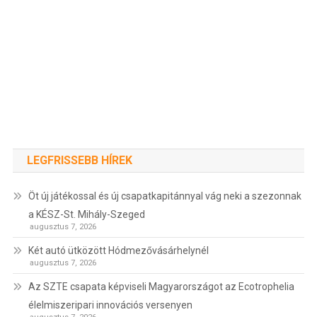
LEGFRISSEBB HÍREK
Öt új játékossal és új csapatkapitánnyal vág neki a szezonnak
a KÉSZ-St. Mihály-Szeged
augusztus 7, 2026
Két autó ütközött Hódmezővásárhelynél
augusztus 7, 2026
Az SZTE csapata képviseli Magyarországot az Ecotrophelia
élelmiszeripari innovációs versenyen