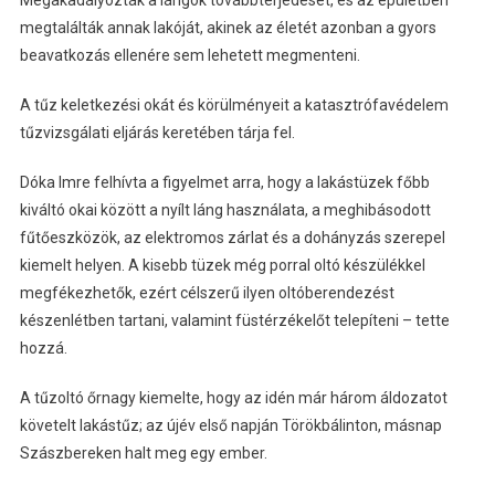
megtalálták annak lakóját, akinek az életét azonban a gyors
beavatkozás ellenére sem lehetett megmenteni.
A tűz keletkezési okát és körülményeit a katasztrófavédelem
tűzvizsgálati eljárás keretében tárja fel.
Dóka Imre felhívta a figyelmet arra, hogy a lakástüzek főbb
kiváltó okai között a nyílt láng használata, a meghibásodott
fűtőeszközök, az elektromos zárlat és a dohányzás szerepel
kiemelt helyen. A kisebb tüzek még porral oltó készülékkel
megfékezhetők, ezért célszerű ilyen oltóberendezést
készenlétben tartani, valamint füstérzékelőt telepíteni – tette
hozzá.
A tűzoltó őrnagy kiemelte, hogy az idén már három áldozatot
követelt lakástűz; az újév első napján Törökbálinton, másnap
Szászbereken halt meg egy ember.