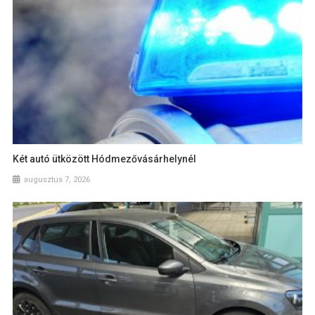
Két autó ütközött Hódmezővásárhelynél
augusztus 7, 2026