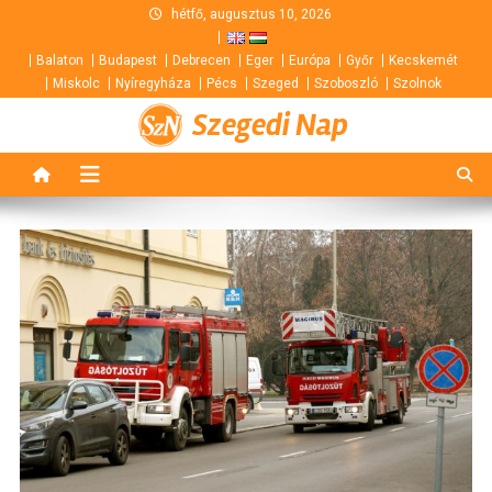
Skip
hétfő, augusztus 10, 2026
to
Balaton
Budapest
Debrecen
Eger
Európa
Győr
Kecskemét
content
Miskolc
Nyíregyháza
Pécs
Szeged
Szoboszló
Szolnok
Szegedi Nap