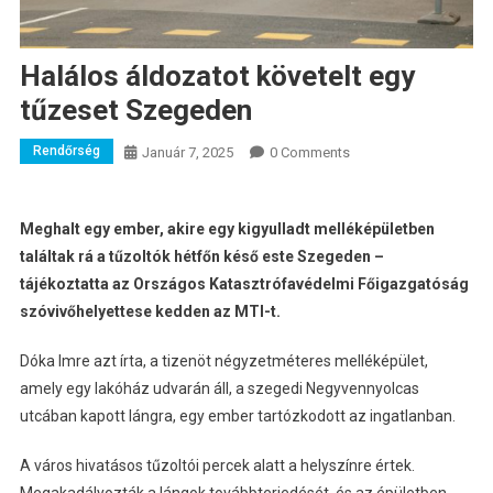
Halálos áldozatot követelt egy
tűzeset Szegeden
Rendőrség
Január 7, 2025
0 Comments
Meghalt egy ember, akire egy kigyulladt melléképületben
találtak rá a tűzoltók hétfőn késő este Szegeden –
tájékoztatta az Országos Katasztrófavédelmi Főigazgatóság
szóvivőhelyettese kedden az MTI-t.
Dóka Imre azt írta, a tizenöt négyzetméteres melléképület,
amely egy lakóház udvarán áll, a szegedi Negyvennyolcas
utcában kapott lángra, egy ember tartózkodott az ingatlanban.
A város hivatásos tűzoltói percek alatt a helyszínre értek.
Megakadályozták a lángok továbbterjedését, és az épületben