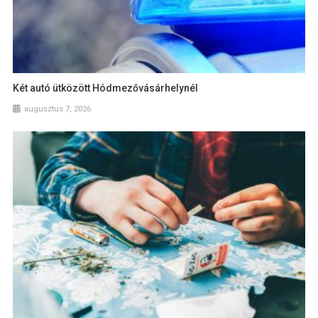
Két autó ütközött Hódmezővásárhelynél
augusztus 7, 2026