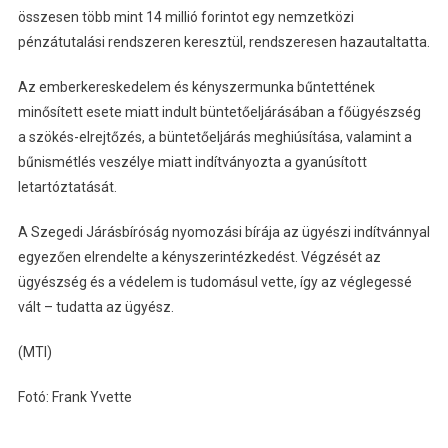
összesen több mint 14 millió forintot egy nemzetközi
pénzátutalási rendszeren keresztül, rendszeresen hazautaltatta.
Az emberkereskedelem és kényszermunka bűntettének
minősített esete miatt indult büntetőeljárásában a főügyészség
a szökés-elrejtőzés, a büntetőeljárás meghiúsítása, valamint a
bűnismétlés veszélye miatt indítványozta a gyanúsított
letartóztatását.
A Szegedi Járásbíróság nyomozási bírája az ügyészi indítvánnyal
egyezően elrendelte a kényszerintézkedést. Végzését az
ügyészség és a védelem is tudomásul vette, így az véglegessé
vált – tudatta az ügyész.
(MTI)
Fotó: Frank Yvette