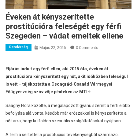
Éveken át kényszerítette
prostitúcióra feleségét egy férfi
Szegeden – vádat emeltek ellene
Rendőrség
Május 22, 2026
0 Comments
Eljárás indult egy férfi ellen, aki 2015 óta, éveken át
prostitúcióra kényszerített egy nőt, akit időközben feleségül
is vett – tájékoztatta a Csongrád-Csanád Vármegyei
Főügyészség szóvivője pénteken az MTI-t.
Saághy Flóra közölte, a megalapozott gyanú szerint a férfi előbb
befolyása alá vonta, később már erőszakkal is kényszerítette a
nőt arra, hogy külföldön szexuális szolgáltatásokat nyújtson.
A férfi a sértettel a prostitúciós tevékenységből származó,