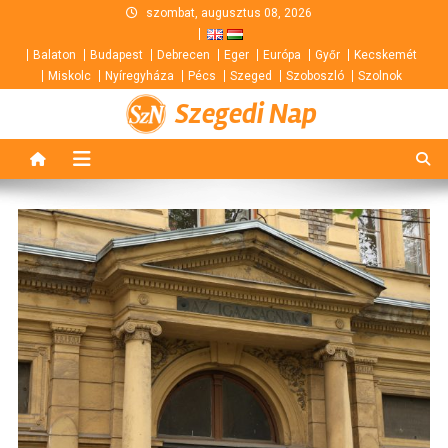
Skip
szombat, augusztus 08, 2026
to
Balaton
Budapest
Debrecen
Eger
Európa
Győr
Kecskemét
content
Miskolc
Nyíregyháza
Pécs
Szeged
Szoboszló
Szolnok
Szegedi Nap