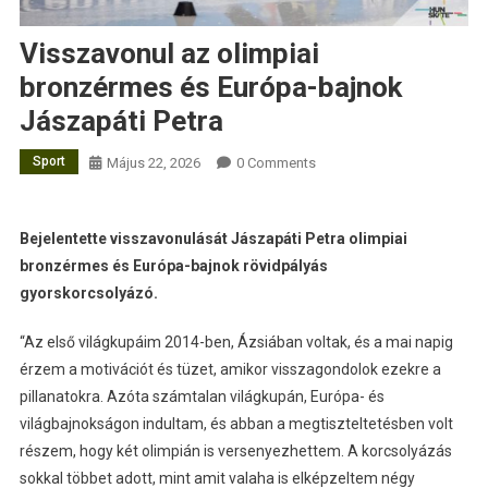
Visszavonul az olimpiai
bronzérmes és Európa-bajnok
Jászapáti Petra
Sport
Május 22, 2026
0 Comments
Bejelentette visszavonulását Jászapáti Petra olimpiai
bronzérmes és Európa-bajnok rövidpályás
gyorskorcsolyázó.
“Az első világkupáim 2014-ben, Ázsiában voltak, és a mai napig
érzem a motivációt és tüzet, amikor visszagondolok ezekre a
pillanatokra. Azóta számtalan világkupán, Európa- és
világbajnokságon indultam, és abban a megtiszteltetésben volt
részem, hogy két olimpián is versenyezhettem. A korcsolyázás
sokkal többet adott, mint amit valaha is elképzeltem négy