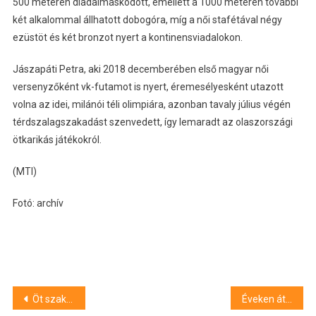
500 méteren diadalmaskodott, emellett a 1000 méteren további
két alkalommal állhatott dobogóra, míg a női stafétával négy
ezüstöt és két bronzot nyert a kontinensviadalokon.
Jászapáti Petra, aki 2018 decemberében első magyar női
versenyzőként vk-futamot is nyert, éremesélyesként utazott
volna az idei, milánói téli olimpiára, azonban tavaly július végén
térdszalagszakadást szenvedett, így lemaradt az olaszországi
ötkarikás játékokról.
(MTI)
Fotó: archív
Bejegyzés
Öt szakaszban újul meg a Dorozsmai úti kerékpárút Szegeden
Éveken át kényszerítette prostitúcióra feleségét egy férfi Szegeden – vádat emeltek ellene