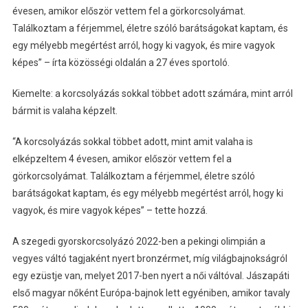
évesen, amikor először vettem fel a görkorcsolyámat.
Találkoztam a férjemmel, életre szóló barátságokat kaptam, és
egy mélyebb megértést arról, hogy ki vagyok, és mire vagyok
képes” – írta közösségi oldalán a 27 éves sportoló.
Kiemelte: a korcsolyázás sokkal többet adott számára, mint arról
bármit is valaha képzelt.
“A korcsolyázás sokkal többet adott, mint amit valaha is
elképzeltem 4 évesen, amikor először vettem fel a
görkorcsolyámat. Találkoztam a férjemmel, életre szóló
barátságokat kaptam, és egy mélyebb megértést arról, hogy ki
vagyok, és mire vagyok képes” – tette hozzá.
A szegedi gyorskorcsolyázó 2022-ben a pekingi olimpián a
vegyes váltó tagjaként nyert bronzérmet, míg világbajnokságról
egy ezüstje van, melyet 2017-ben nyert a női váltóval. Jászapáti
első magyar nőként Európa-bajnok lett egyéniben, amikor tavaly