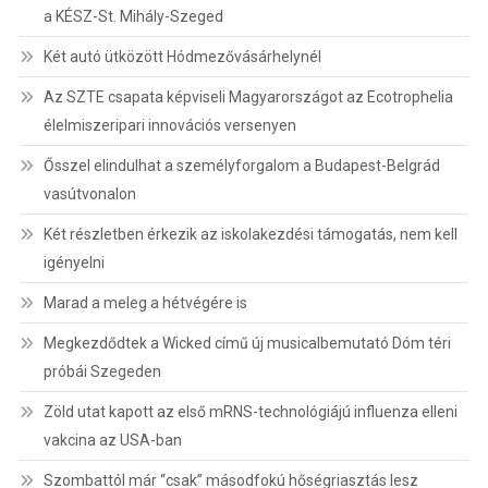
a KÉSZ-St. Mihály-Szeged
Két autó ütközött Hódmezővásárhelynél
Az SZTE csapata képviseli Magyarországot az Ecotrophelia
élelmiszeripari innovációs versenyen
Ősszel elindulhat a személyforgalom a Budapest-Belgrád
vasútvonalon
Két részletben érkezik az iskolakezdési támogatás, nem kell
igényelni
Marad a meleg a hétvégére is
Megkezdődtek a Wicked című új musicalbemutató Dóm téri
próbái Szegeden
Zöld utat kapott az első mRNS-technológiájú influenza elleni
vakcina az USA-ban
Szombattól már “csak” másodfokú hőségriasztás lesz