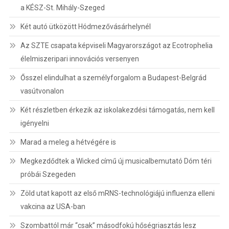
a KÉSZ-St. Mihály-Szeged
Két autó ütközött Hódmezővásárhelynél
Az SZTE csapata képviseli Magyarországot az Ecotrophelia
élelmiszeripari innovációs versenyen
Ősszel elindulhat a személyforgalom a Budapest-Belgrád
vasútvonalon
Két részletben érkezik az iskolakezdési támogatás, nem kell
igényelni
Marad a meleg a hétvégére is
Megkezdődtek a Wicked című új musicalbemutató Dóm téri
próbái Szegeden
Zöld utat kapott az első mRNS-technológiájú influenza elleni
vakcina az USA-ban
Szombattól már “csak” másodfokú hőségriasztás lesz