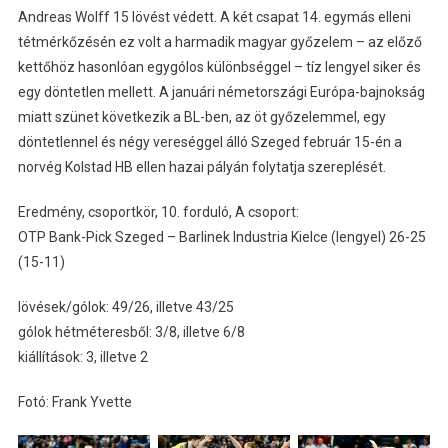
Andreas Wolff 15 lövést védett. A két csapat 14. egymás elleni
tétmérkőzésén ez volt a harmadik magyar győzelem – az előző
kettőhöz hasonlóan egygólos különbséggel – tíz lengyel siker és
egy döntetlen mellett. A januári németországi Európa-bajnokság
miatt szünet következik a BL-ben, az öt győzelemmel, egy
döntetlennel és négy vereséggel álló Szeged február 15-én a
norvég Kolstad HB ellen hazai pályán folytatja szereplését.
Eredmény, csoportkör, 10. forduló, A csoport:
OTP Bank-Pick Szeged – Barlinek Industria Kielce (lengyel) 26-25
(15-11)
lövések/gólok: 49/26, illetve 43/25
gólok hétméteresből: 3/8, illetve 6/8
kiállítások: 3, illetve 2
Fotó: Frank Yvette