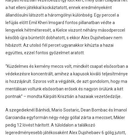
Kárpáti Krisztián vezetőedző így időt kért, mely után csapata hét
a hat elleni játékkal kockáztatott, ennek eredményeként
állandósulni látszott a háromgólnyi különbség. Egy perccel a
lefújás előtt Emil Kheri Imsgard fontos pillanatban védte a
lengyelek hétméteresét, a Kielce viszont néhány másodperccel
később újra büntetőt dobhatott, s ekkor Alex Dujshebaev nem
hibázott. Az utolsó fél percet ugyanakkor kihúzta a hazai
együttes, ezzel fontos győzelmet aratott.
“Küzdelmes és kemény meccs volt, mindkét csapat elsősorban a
védekezésre koncentrált, amihez a kapusok kiváló teljesítménye
is hozzájárult. Szoros volt a végjáték, de azt gondolom, hogy ma
mentálisan voltunk elsősorban erősek és nagyon örülünk a két
pontnak” – mondta Kárpáti Krisztián a hazaiak vezetőedzője.
A szegedieknél Bánhidi, Mario Sostaric, Dean Bombac és Imanol
Garciandia egyformán négy-négy góllal zárta a meccset, Mikler
pedig 12 lövést hárított. A túloldalon a találkozó
legeredményesebb játékosaként Alex Dujshebaev 6 gólig jutott,