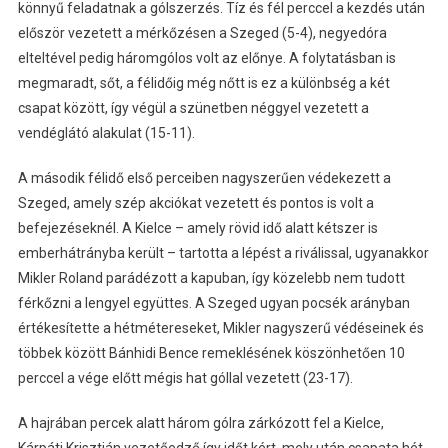
könnyű feladatnak a gólszerzés. Tíz és fél perccel a kezdés után
először vezetett a mérkőzésen a Szeged (5-4), negyedóra
elteltével pedig háromgólos volt az előnye. A folytatásban is
megmaradt, sőt, a félidőig még nőtt is ez a különbség a két
csapat között, így végül a szünetben néggyel vezetett a
vendéglátó alakulat (15-11).
A második félidő első perceiben nagyszerűen védekezett a
Szeged, amely szép akciókat vezetett és pontos is volt a
befejezéseknél. A Kielce – amely rövid idő alatt kétszer is
emberhátrányba került – tartotta a lépést a riválissal, ugyanakkor
Mikler Roland parádézott a kapuban, így közelebb nem tudott
férkőzni a lengyel együttes. A Szeged ugyan pocsék arányban
értékesítette a hétmétereseket, Mikler nagyszerű védéseinek és
többek között Bánhidi Bence remeklésének köszönhetően 10
perccel a vége előtt mégis hat góllal vezetett (23-17).
A hajrában percek alatt három gólra zárkózott fel a Kielce,