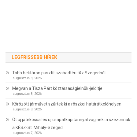
LEGFRISSEBB HÍREK
Több hektáron pusztít szabadtéri tűz Szegednél
augusztus 8, 2026
Megvan a Tisza Párt köztársaságielnök-jelöltje
augusztus 8, 2026
Körözött járművet szűrtek ki a röszkei határátkelőhelyen
augusztus 8, 2026
Öt új játékossal és új csapatkapitánnyal vág neki a szezonnak
a KÉSZ-St. Mihály-Szeged
augusztus 7, 2026