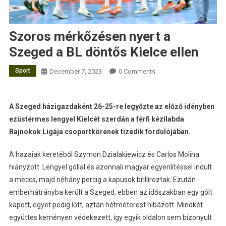
Szoros mérkőzésen nyert a
Szeged a BL döntős Kielce ellen
Sport
December 7, 2023
0 Comments
A Szeged házigazdaként 26-25-re legyőzte az előző idényben
ezüstérmes lengyel Kielcét szerdán a férfi kézilabda
Bajnokok Ligája csoportkörének tizedik fordulójában.
A hazaiak keretéből Szymon Dzialakiewicz és Carlos Molina
hiányzott. Lengyel góllal és azonnali magyar egyenlítéssel indult
a meccs, majd néhány percig a kapusok brillíroztak. Ezután
emberhátrányba került a Szeged, ebben az időszakban egy gólt
kapott, egyet pedig lőtt, aztán hétméterest hibázott. Mindkét
együttes keményen védekezett, így egyik oldalon sem bizonyult