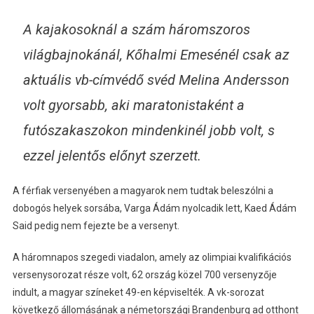
A kajakosoknál a szám háromszoros
világbajnokánál, Kőhalmi Emesénél csak az
aktuális vb-címvédő svéd Melina Andersson
volt gyorsabb, aki maratonistaként a
futószakaszokon mindenkinél jobb volt, s
ezzel jelentős előnyt szerzett.
A férfiak versenyében a magyarok nem tudtak beleszólni a
dobogós helyek sorsába, Varga Ádám nyolcadik lett, Kaed Ádám
Said pedig nem fejezte be a versenyt.
A háromnapos szegedi viadalon, amely az olimpiai kvalifikációs
versenysorozat része volt, 62 ország közel 700 versenyzője
indult, a magyar színeket 49-en képviselték. A vk-sorozat
következő állomásának a németországi Brandenburg ad otthont