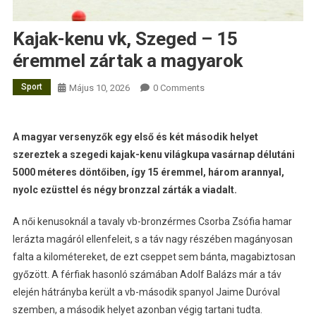
Kajak-kenu vk, Szeged – 15
éremmel zártak a magyarok
Sport
Május 10, 2026
0 Comments
A magyar versenyzők egy első és két második helyet
szereztek a szegedi kajak-kenu világkupa vasárnap délutáni
5000 méteres döntőiben, így 15 éremmel, három arannyal,
nyolc ezüsttel és négy bronzzal zárták a viadalt.
A női kenusoknál a tavaly vb-bronzérmes Csorba Zsófia hamar
lerázta magáról ellenfeleit, s a táv nagy részében magányosan
falta a kilométereket, de ezt cseppet sem bánta, magabiztosan
győzött. A férfiak hasonló számában Adolf Balázs már a táv
elején hátrányba került a vb-második spanyol Jaime Duróval
szemben, a második helyet azonban végig tartani tudta.