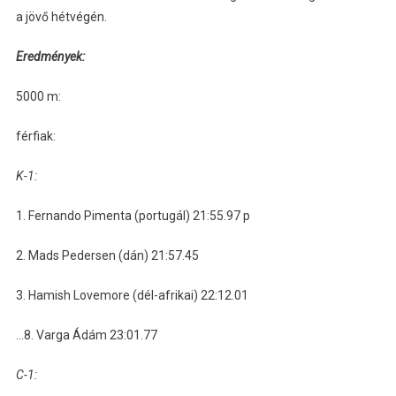
a jövő hétvégén.
Eredmények:
5000 m:
férfiak:
K-1:
1. Fernando Pimenta (portugál) 21:55.97 p
2. Mads Pedersen (dán) 21:57.45
3. Hamish Lovemore (dél-afrikai) 22:12.01
…8. Varga Ádám 23:01.77
C-1: