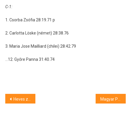
C-1:
1. Csorba Zsófia 28:19.71 p
2. Carlotta Löske (német) 28:38.76
3. Maria Jose Mailliard (chilei) 28:42.79
…12. Győre Panna 31:40.74
Bejegyzés
Heves zivatarokkal, jégesővel érkezik az év eddigi legmarkánsabb frontja
Magyar Péter és a 100 Tagú Cigányzenekar is elítélte a Mi Hazánk kivonulását
navigáció