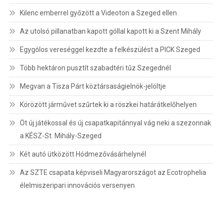
Kilenc emberrel győzött a Videoton a Szeged ellen
Az utolsó pillanatban kapott góllal kapott ki a Szent Mihály
Egygólos vereséggel kezdte a felkészülést a PICK Szeged
Több hektáron pusztít szabadtéri tűz Szegednél
Megvan a Tisza Párt köztársaságielnök-jelöltje
Körözött járművet szűrtek ki a röszkei határátkelőhelyen
Öt új játékossal és új csapatkapitánnyal vág neki a szezonnak
a KÉSZ-St. Mihály-Szeged
Két autó ütközött Hódmezővásárhelynél
Az SZTE csapata képviseli Magyarországot az Ecotrophelia
élelmiszeripari innovációs versenyen