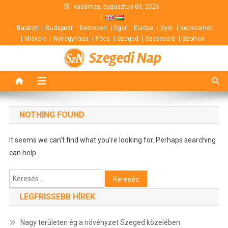
Skip
vasárnap, augusztus 09, 2026
to
Balaton
Budapest
Debrecen
Eger
Európa
Győr
Kecskemét
content
Miskolc
Nyíregyháza
Pécs
Szeged
Szoboszló
Szolnok
Szegedi Nap
NOTHING FOUND
It seems we can’t find what you’re looking for. Perhaps searching
can help.
Keresés:
LEGFRISSEBB HÍREK
Nagy területen ég a növényzet Szeged közelében