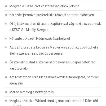
Megvan a Tisza Párt köztársaságielnök-jelöltje
Körözött járművet szűrtek ki a röszkei határátkelőhelyen
Öt új játékossal és új csapatkapitánnyal vág neki a szezonnak
a KÉSZ-St. Mihály-Szeged
Két autó ütközött Hódmezővásárhelynél
Az SZTE csapata képviseli Magyarországot az Ecotrophelia
élelmiszeripari innovációs versenyen
Ősszel elindulhat a személyforgalom a Budapest-Belgrád
vasútvonalon
Két részletben érkezik az iskolakezdési támogatás, nem kell
igényelni
Marad a meleg a hétvégére is
Megkezdődtek a Wicked című új musicalbemutató Dóm téri