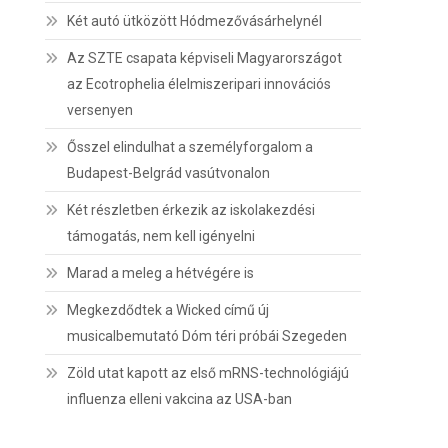
Két autó ütközött Hódmezővásárhelynél
Az SZTE csapata képviseli Magyarországot
az Ecotrophelia élelmiszeripari innovációs
versenyen
Ősszel elindulhat a személyforgalom a
Budapest-Belgrád vasútvonalon
Két részletben érkezik az iskolakezdési
támogatás, nem kell igényelni
Marad a meleg a hétvégére is
Megkezdődtek a Wicked című új
musicalbemutató Dóm téri próbái Szegeden
Zöld utat kapott az első mRNS-technológiájú
influenza elleni vakcina az USA-ban