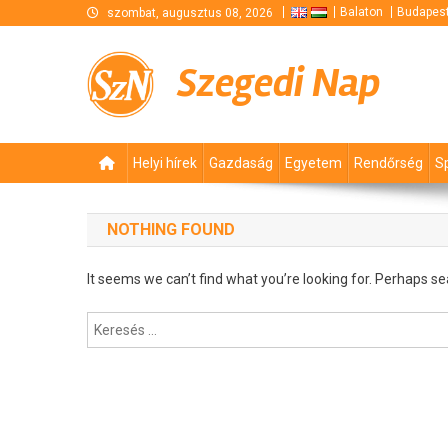
Skip
Balaton
Budapes
szombat, augusztus 08, 2026
to
content
Szegedi Nap
Helyi hírek
Gazdaság
Egyetem
Rendőrség
S
NOTHING FOUND
It seems we can’t find what you’re looking for. Perhaps se
Keresés: