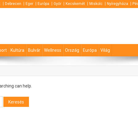
t
Debrecen
Eger
Európa
Győr
Kecskemét
Miskolc
Nyíregyháza
Pé
port
Kultúra
Bulvár
Wellness
Ország
Európa
Világ
arching can help.