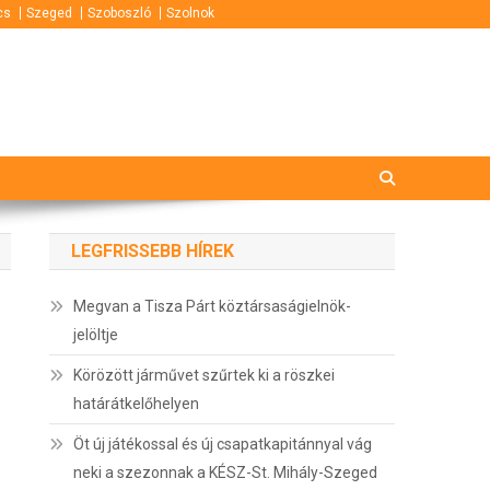
cs
Szeged
Szoboszló
Szolnok
LEGFRISSEBB HÍREK
Megvan a Tisza Párt köztársaságielnök-
jelöltje
Körözött járművet szűrtek ki a röszkei
határátkelőhelyen
Öt új játékossal és új csapatkapitánnyal vág
neki a szezonnak a KÉSZ-St. Mihály-Szeged