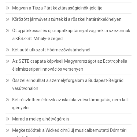
Megvan a Tisza Párt köztársaságielnök-jelöltje
Körözött járművet szűrtek ki a röszkei határátkelőhelyen
Öt új játékossal és új csapatkapitánnyal vág neki a szezonnak
a KÉSZ-St. Mihály-Szeged
Két autó ütközött Hódmezővásárhelynél
Az SZTE csapata képviseli Magyarországot az Ecotrophelia
élelmiszeripari innovációs versenyen
Ősszel elindulhat a személyforgalom a Budapest-Belgrád
vasútvonalon
Két részletben érkezik az iskolakezdési támogatás, nem kell
igényelni
Marad a meleg a hétvégére is
Megkezdődtek a Wicked című új musicalbemutató Dóm téri