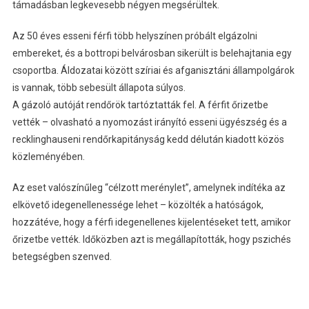
támadásban legkevesebb négyen megsérültek.
Az 50 éves esseni férfi több helyszínen próbált elgázolni
embereket, és a bottropi belvárosban sikerült is belehajtania egy
csoportba. Áldozatai között szíriai és afganisztáni állampolgárok
is vannak, több sebesült állapota súlyos.
A gázoló autóját rendőrök tartóztatták fel. A férfit őrizetbe
vették – olvasható a nyomozást irányító esseni ügyészség és a
recklinghauseni rendőrkapitányság kedd délután kiadott közös
közleményében.
Az eset valószínűleg “célzott merénylet”, amelynek indítéka az
elkövető idegenellenessége lehet – közölték a hatóságok,
hozzátéve, hogy a férfi idegenellenes kijelentéseket tett, amikor
őrizetbe vették. Időközben azt is megállapították, hogy pszichés
betegségben szenved.