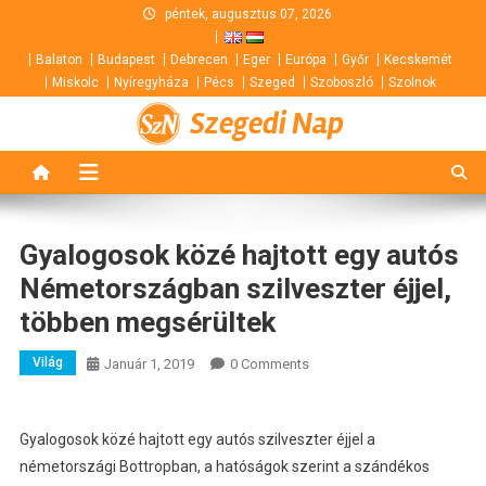
Skip
péntek, augusztus 07, 2026
to
Balaton
Budapest
Debrecen
Eger
Európa
Győr
Kecskemét
content
Miskolc
Nyíregyháza
Pécs
Szeged
Szoboszló
Szolnok
Szegedi Nap
Gyalogosok közé hajtott egy autós
Németországban szilveszter éjjel,
többen megsérültek
Világ
Január 1, 2019
0 Comments
Gyalogosok közé hajtott egy autós szilveszter éjjel a
németországi Bottropban, a hatóságok szerint a szándékos