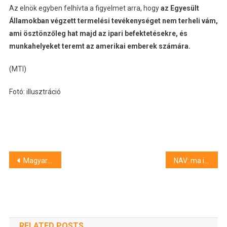
Az elnök egyben felhívta a figyelmet arra, hogy
az Egyesült
Államokban végzett termelési tevékenységet nem terheli vám,
ami ösztönzőleg hat majd az ipari befektetésekre, és
munkahelyeket teremt az amerikai emberek számára.
(MTI)
Fotó: illusztráció
Bejegyzés
Magyarország kilép a Nemzetközi Büntetőbíróságból – jelentette be Gulyás Gergely
NAV: ma indulnak az új, alkalmi munkával kapcsolatos adategyeztetések
navigáció
RELATED POSTS