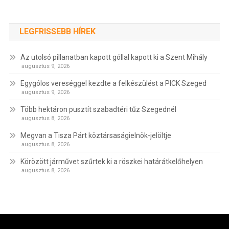
LEGFRISSEBB HÍREK
Az utolsó pillanatban kapott góllal kapott ki a Szent Mihály
augusztus 9, 2026
Egygólos vereséggel kezdte a felkészülést a PICK Szeged
augusztus 9, 2026
Több hektáron pusztít szabadtéri tűz Szegednél
augusztus 8, 2026
Megvan a Tisza Párt köztársaságielnök-jelöltje
augusztus 8, 2026
Körözött járművet szűrtek ki a röszkei határátkelőhelyen
augusztus 8, 2026