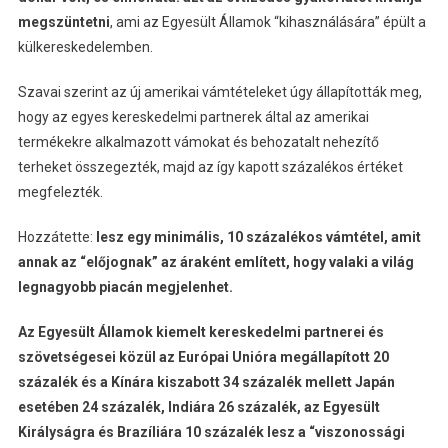
megszüntetni
, ami az Egyesült Államok “kihasználására” épült a
külkereskedelemben.
Szavai szerint az új amerikai vámtételeket úgy állapították meg,
hogy az egyes kereskedelmi partnerek által az amerikai
termékekre alkalmazott vámokat és behozatalt nehezítő
terheket összegezték, majd az így kapott százalékos értéket
megfelezték.
Hozzátette:
lesz egy minimális, 10 százalékos vámtétel, amit
annak az “előjognak” az áraként említett, hogy valaki a világ
legnagyobb piacán megjelenhet.
Az Egyesült Államok kiemelt kereskedelmi partnerei és
szövetségesei közül az Európai Unióra megállapított 20
százalék és a Kínára kiszabott 34 százalék mellett Japán
esetében 24 százalék, Indiára 26 százalék, az Egyesült
Királyságra és Brazíliára 10 százalék lesz a “viszonossági