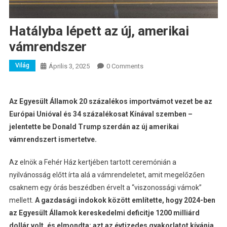
Hatályba lépett az új, amerikai
vámrendszer
Világ
Április 3, 2025
0 Comments
Az Egyesült Államok 20 százalékos importvámot vezet be az
Európai Unióval és 34 százalékosat Kínával szemben –
jelentette be Donald Trump szerdán az új amerikai
vámrendszert ismertetve.
Az elnök a Fehér Ház kertjében tartott ceremónián a
nyilvánosság előtt írta alá a vámrendeletet, amit megelőzően
csaknem egy órás beszédben érvelt a “viszonossági vámok”
mellett.
A gazdasági indokok között említette, hogy 2024-ben
az Egyesült Államok kereskedelmi deficitje 1200 milliárd
dollár volt, és elmondta: azt az évtizedes gyakorlatot kívánja