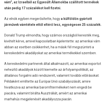
vám”, az Izraelből az Egyesült Államokba szállított termékek
után pedig 17 százalékot kell fizetni.
Az elnök egyben megerősítette, hogy
a külföldön gyártott
járművek vámtétele ettől eltérő lesz, egységesen 25 százalék.
Donald Trump elmondta, hogy számos országból keresték meg,
kivételt kérve, amivel kapcsolatban kijelentette: az amerikai vám
abban az esetben csökkenhet, ha a másik fél megszünteti a
kereskedelmi akadályokat az amerikai termékekkel szemben.
A kereskedelmi partnerek által alkalmazott, az amerikai exportot
nehezítő akadályok között kiemelte az árfolyampolitikát, az
általános forgalmi adó rendszerét, valamint további előírásokat.
Példaként említette az Európai Unió szabályozását, amire
hivatkozva az amerikai baromfitermékeket nem engedi be
piacára, valamint bírálta Ausztráliát, amiért az amerikai
marhahús megjelenését akadályozza piacán.