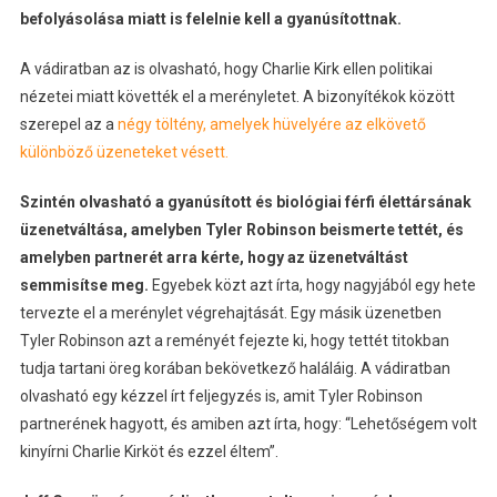
befolyásolása miatt is felelnie kell a gyanúsítottnak.
A vádiratban az is olvasható, hogy Charlie Kirk ellen politikai
nézetei miatt követték el a merényletet. A bizonyítékok között
szerepel az a
négy töltény, amelyek hüvelyére az elkövető
különböző üzeneteket vésett.
Szintén olvasható a gyanúsított és biológiai férfi élettársának
üzenetváltása, amelyben Tyler Robinson beismerte tettét, és
amelyben partnerét arra kérte, hogy az üzenetváltást
semmisítse meg.
Egyebek közt azt írta, hogy nagyjából egy hete
tervezte el a merénylet végrehajtását. Egy másik üzenetben
Tyler Robinson azt a reményét fejezte ki, hogy tettét titokban
tudja tartani öreg korában bekövetkező haláláig. A vádiratban
olvasható egy kézzel írt feljegyzés is, amit Tyler Robinson
partnerének hagyott, és amiben azt írta, hogy: “Lehetőségem volt
kinyírni Charlie Kirköt és ezzel éltem”.