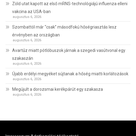
Zöld utat kapott az első mRNS-technológiájú influenza elleni
vakcina az USA-ban
augusztus 6, 2026
Szombattól már “csak” másodfokú hőségriasztás lesz
érvényben az országban
augusztus 6, 2026
Avartűz miatt pótlóbuszok járnak a szegedi vasútvonal egy
szakaszán
augusztus 6, 2026
Újabb erdélyi megyéket sújtanak a hőség miatti korlátozások
augusztus 6, 2026
Megújult a dorozsmai kerékpárút egy szakasza
augusztus 6, 2026