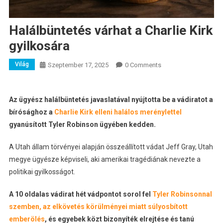
Halálbüntetés várhat a Charlie Kirk
gyilkosára
Világ
Szeptember 17, 2025
0 Comments
Az ügyész halálbüntetés javaslatával nyújtotta be a vádiratot a
bírósághoz a
Charlie Kirk elleni halálos merénylettel
gyanúsított Tyler Robinson ügyében kedden.
A Utah állam törvényei alapján összeállított vádat Jeff Gray, Utah
megye ügyésze képviseli, aki amerikai tragédiának nevezte a
politikai gyilkosságot.
A 10 oldalas vádirat hét vádpontot sorol fel
Tyler Robinsonnal
szemben, az elkövetés körülményei miatt súlyosbított
emberölés
, és egyebek közt bizonyíték elrejtése és tanú