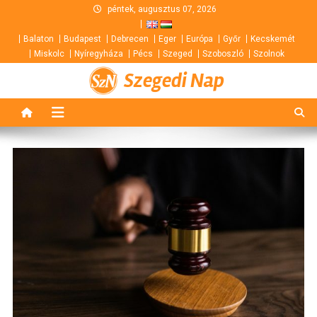
Skip
péntek, augusztus 07, 2026
to
Balaton
Budapest
Debrecen
Eger
Európa
Győr
Kecskemét
content
Miskolc
Nyíregyháza
Pécs
Szeged
Szoboszló
Szolnok
Szegedi Nap