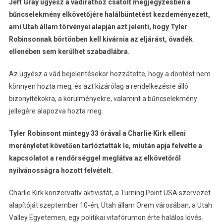
Jeff Gray ügyész a vádirathoz csatolt megjegyzésben a
bűncselekmény elkövetőjére halálbüntetést kezdeményezett,
ami Utah állam törvényei alapján azt jelenti, hogy Tyler
Robinsonnak börtönben kell kivárnia az eljárást, óvadék
ellenében sem kerülhet szabadlábra.
Az ügyész a vád bejelentésekor hozzátette, hogy a döntést nem
könnyen hozta meg, és azt kizárólag a rendelkezésre álló
bizonyítékokra, a körülményekre, valamint a bűncselekmény
jellegére alapozva hozta meg.
Tyler Robinsont mintegy 33 órával a Charlie Kirk elleni
merényletet követően tartóztatták le, miután apja felvette a
kapcsolatot a rendőrséggel meglátva az elkövetőről
nyilvánosságra hozott felvételt.
Charlie Kirk konzervatív aktivistát, a Turning Point USA szervezet
alapítóját szeptember 10-én, Utah állam Orem városában, a Utah
Valley Egyetemen, egy politikai vitafórumon érte halálos lövés.