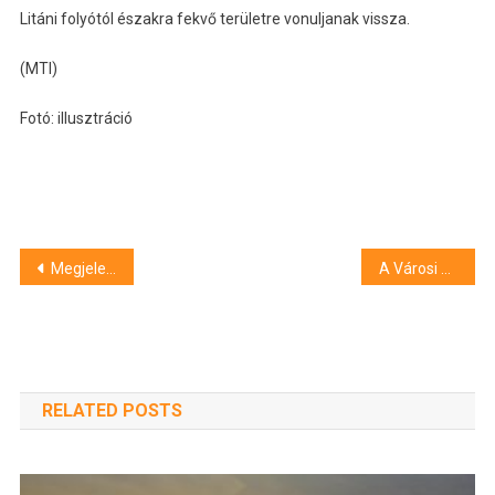
Litáni folyótól északra fekvő területre vonuljanak vissza.
(MTI)
Fotó: illusztráció
Bejegyzés
Megjelent a friss HVG
A Városi Sportuszoda medencéje is várja a látogatókat
navigáció
RELATED POSTS