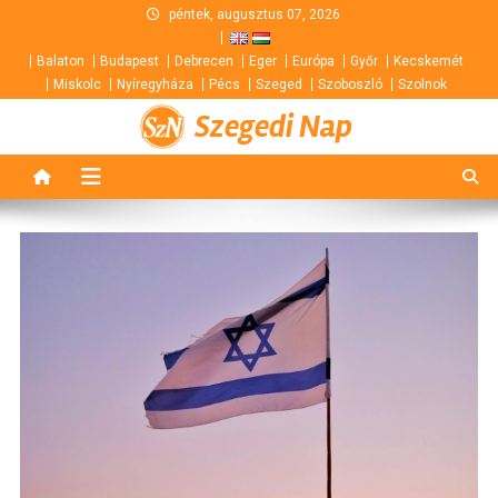
Skip
péntek, augusztus 07, 2026
to
Balaton
Budapest
Debrecen
Eger
Európa
Győr
Kecskemét
content
Miskolc
Nyíregyháza
Pécs
Szeged
Szoboszló
Szolnok
Szegedi Nap