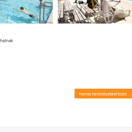
dhatnak.
Hamis hirdetésekkel bizniszelt egy makói férfi – vádat emeltek ellene