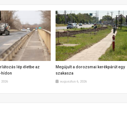
látozás lép életbe az
Megújult a dorozsmai kerékpárút egy
a-hídon
szakasza
, 2026
augusztus 6, 2026