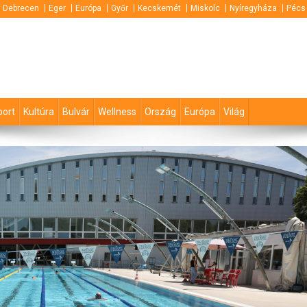
Debrecen
Eger
Európa
Győr
Kecskemét
Miskolc
Nyíregyháza
Pécs
port
Kultúra
Bulvár
Wellness
Ország
Európa
Világ