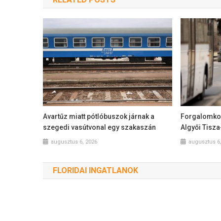
Avartűz miatt pótlóbuszok járnak a
Forgalomkor
szegedi vasútvonal egy szakaszán
Algyői Tisz
augusztus 6, 2026
augusztus 6
FLORIDAI INGATLANOK