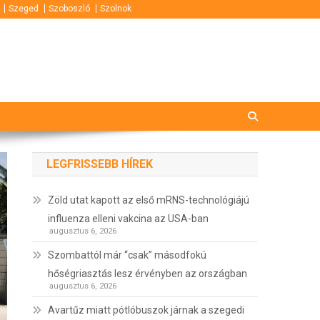
Szeged
Szoboszló
Szolnok
LEGFRISSEBB HÍREK
Zöld utat kapott az első mRNS-technológiájú
influenza elleni vakcina az USA-ban
augusztus 6, 2026
Szombattól már “csak” másodfokú
hőségriasztás lesz érvényben az országban
augusztus 6, 2026
Avartűz miatt pótlóbuszok járnak a szegedi