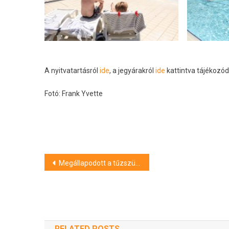
A nyitvatartásról
ide
, a jegyárakról
ide
kattintva tájékozó
Fotó: Frank Yvette
Bejegyzés
Megállapodott a tűzszünet végrehajtásáról Izrael és Libanon
navigáció
RELATED POSTS