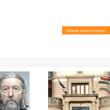
Odúpark létesül Szegeden: Madarakkal és denevérekkel küzdenek a szúnyogok ellen