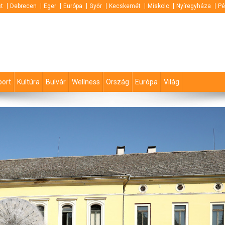
t
Debrecen
Eger
Európa
Győr
Kecskemét
Miskolc
Nyíregyháza
Pé
port
Kultúra
Bulvár
Wellness
Ország
Európa
Világ