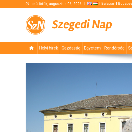
Skip
Balaton
Budapes
csütörtök, augusztus 06, 2026
to
content
Szegedi Nap
Helyi hírek
Gazdaság
Egyetem
Rendőrség
S