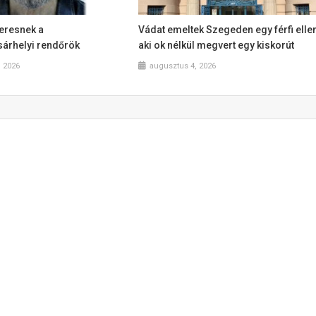
 keresnek a
Vádat emeltek Szegeden egy férfi ellen
árhelyi rendőrök
aki ok nélkül megvert egy kiskorút
, 2026
augusztus 4, 2026