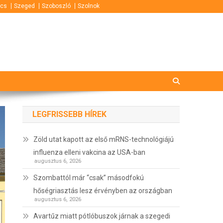
cs
Szeged
Szoboszló
Szolnok
LEGFRISSEBB HÍREK
Zöld utat kapott az első mRNS-technológiájú
influenza elleni vakcina az USA-ban
augusztus 6, 2026
Szombattól már “csak” másodfokú
hőségriasztás lesz érvényben az országban
augusztus 6, 2026
Avartűz miatt pótlóbuszok járnak a szegedi