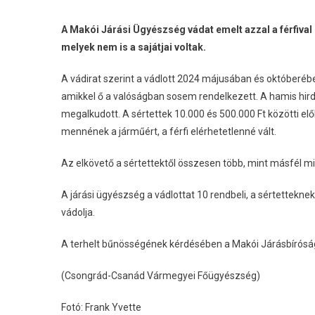
A Makói Járási Ügyészség vádat emelt azzal a férfival
melyek nem is a sajátjai voltak.
A vádirat szerint a vádlott 2024 májusában és októberébe
amikkel ő a valóságban sosem rendelkezett. A hamis hird
megalkudott. A sértettek 10.000 és 500.000 Ft közötti elől
mennének a járműért, a férfi elérhetetlenné vált.
Az elkövető a sértettektől összesen több, mint másfél mill
A járási ügyészség a vádlottat 10 rendbeli, a sértettekn
vádolja.
A terhelt bűnösségének kérdésében a Makói Járásbíróság
(Csongrád-Csanád Vármegyei Főügyészség)
Fotó: Frank Yvette