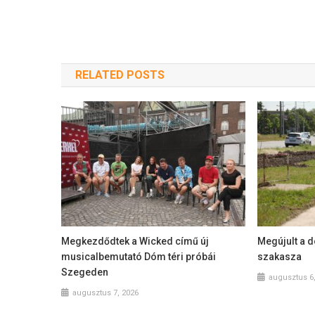
navigáció
RELATED POSTS
Megkezdődtek a Wicked című új
Megújult a 
musicalbemutató Dóm téri próbái
szakasza
Szegeden
augusztus 6
augusztus 7, 2026