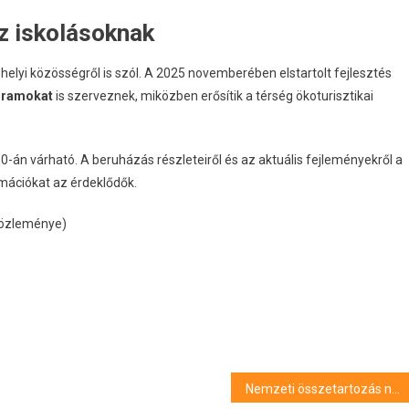
z iskolásoknak
lyi közösségről is szól.
A 2025 novemberében elstartolt fejlesztés
ogramokat
is szerveznek, miközben erősítik a térség ökoturisztikai
 30-án várható
.
A beruházás részleteiről és az aktuális fejleményekről a
mációkat az érdeklődők
.
közleménye)
Nemzeti összetartozás napja – Magyar Péter: Mindenki magyar, aki magyarnak vallja magát