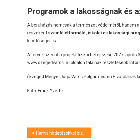
Programok a lakosságnak és a
A beruházás nemcsak a természet védelméről, hanem a he
részeként
szemléletformáló, iskolai és lakossági pr
lehetőségeit is
.
A tervek szerint a projekt fizikai befejezése 2027.
április
www.szegedvaros.hu oldalon találnak részletesebb infor
(Szeged Megyei Jogú Város Polgármesteri Hivatalának 
Fotó: Frank Yvette
Bejegyzés
Hamis hirdetésekkel bizniszelt egy makói férfi – vádat emeltek ellene