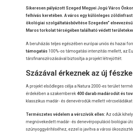
Sikeresen pályázott Szeged Megyei Jogú Város Önkor
felhívás keretében
.
A város egy különleges zöldinfrast
ökológiai szolgáltatásbővítése Szegeden” elnevezésű 
Maros torkolat térségében található védett területeke
A beruházás teljes egészében európai uniós és hazai for
támogatás
100%-os támogatási intenzitás mellett, az Eu
társfinanszírozásával biztosítja a projekt létrejöttét
.
Százával érkeznek az új fészke
A projekt elsődleges célja a Natura 2000-es terület termé
érdekében a szakemberek
400 darab madárodút és tová
klasszikus madár- és denevérodúk mellett vércseládákat 
Természetes védelem a vérszívók ellen:
Az odúk kihely
megnövekedett madár- és denevérpopuláció biológiai úto
szúnyoggyérítéséhez, ezzel is javítva a városi ökoszisz