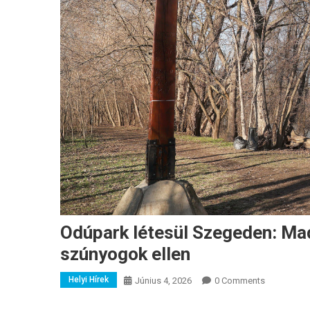
Odúpark létesül Szegeden: Ma
szúnyogok ellen
Helyi Hírek
Június 4, 2026
0 Comments