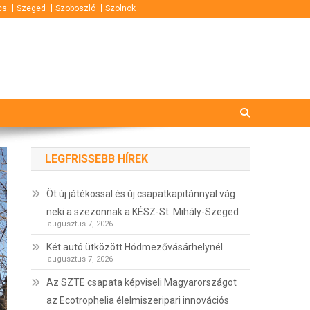
cs
Szeged
Szoboszló
Szolnok
LEGFRISSEBB HÍREK
Öt új játékossal és új csapatkapitánnyal vág
neki a szezonnak a KÉSZ-St. Mihály-Szeged
augusztus 7, 2026
Két autó ütközött Hódmezővásárhelynél
augusztus 7, 2026
Az SZTE csapata képviseli Magyarországot
az Ecotrophelia élelmiszeripari innovációs