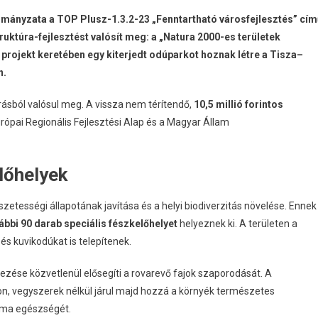
mányzata a TOP Plusz-1.3.2-23 „Fenntartható városfejlesztés” cím
ruktúra-fejlesztést valósít meg: a „Natura 2000-es területek
projekt keretében egy kiterjedt odúparkot hoznak létre a Tisza–
n
.
rásból valósul meg
.
A vissza nem térítendő,
10,5 millió forintos
rópai Regionális Fejlesztési Alap és a Magyar Állam
lőhelyek
szetességi állapotának javítása és a helyi biodiverzitás növelése
.
Ennek
bbi 90 darab speciális fészkelőhelyet
helyeznek ki
.
A területen a
és kuvikodúkat is telepítenek
.
ezése közvetlenül elősegíti a rovarevő fajok szaporodását
.
A
n, vegyszerek nélkül járul majd hozzá a környék természetes
téma egészségét
.