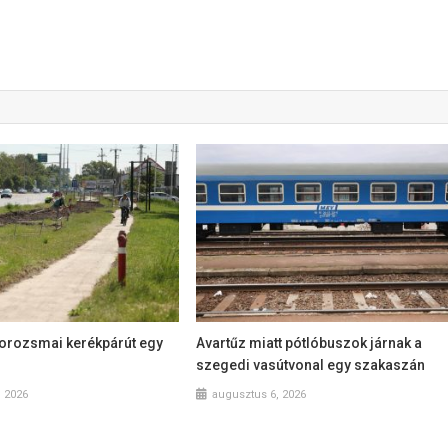
dorozsmai kerékpárút egy
Avartűz miatt pótlóbuszok járnak a
szegedi vasútvonal egy szakaszán
, 2026
augusztus 6, 2026