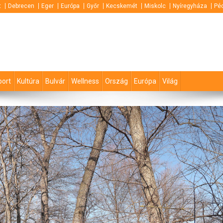
t
Debrecen
Eger
Európa
Győr
Kecskemét
Miskolc
Nyíregyháza
Pé
port
Kultúra
Bulvár
Wellness
Ország
Európa
Világ