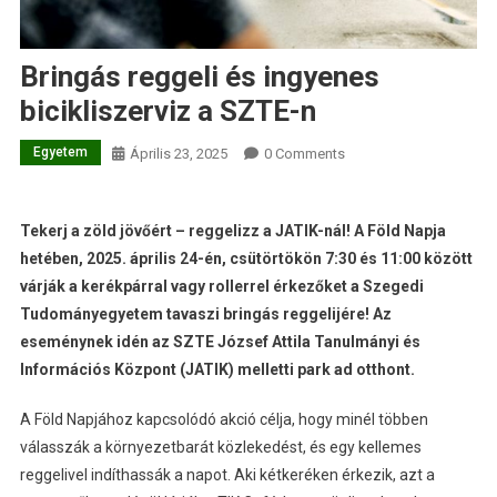
Bringás reggeli és ingyenes
bicikliszerviz a SZTE-n
Egyetem
Április 23, 2025
0 Comments
Tekerj a zöld jövőért – reggelizz a JATIK-nál! A Föld Napja
hetében, 2025. április 24-én, csütörtökön 7:30 és 11:00 között
várják a kerékpárral vagy rollerrel érkezőket a Szegedi
Tudományegyetem tavaszi bringás reggelijére! Az
eseménynek idén az SZTE József Attila Tanulmányi és
Információs Központ (JATIK) melletti park ad otthont.
A Föld Napjához kapcsolódó akció célja, hogy minél többen
válasszák a környezetbarát közlekedést, és egy kellemes
reggelivel indíthassák a napot. Aki kétkeréken érkezik, azt a