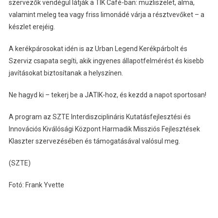
szervezők vendégül látják a TIK Café-ban: müzliszelet, alma,
valamint meleg tea vagy friss limonádé várja a résztvevőket – a
készlet erejéig.
A kerékpárosokat idén is az Urban Legend Kerékpárbolt és
Szerviz csapata segíti, akik ingyenes állapotfelmérést és kisebb
javításokat biztosítanak a helyszínen.
Ne hagyd ki – tekerj be a JATIK-hoz, és kezdd a napot sportosan!
A program az SZTE Interdiszciplináris Kutatásfejlesztési és
Innovációs Kiválósági Központ Harmadik Missziós Fejlesztések
Klaszter szervezésében és támogatásával valósul meg.
(SZTE)
Fotó: Frank Yvette