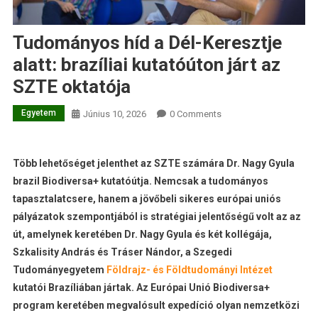
Tudományos híd a Dél-Keresztje
alatt: brazíliai kutatóúton járt az
SZTE oktatója
Egyetem
Június 10, 2026
0 Comments
Több lehetőséget jelenthet az SZTE számára Dr. Nagy Gyula
brazil Biodiversa+ kutatóútja. Nemcsak a tudományos
tapasztalatcsere, hanem a jövőbeli sikeres európai uniós
pályázatok szempontjából is stratégiai jelentőségű volt az az
út, amelynek keretében Dr. Nagy Gyula és két kollégája,
Szkalisity András és Tráser Nándor, a Szegedi
Tudományegyetem
Földrajz- és Földtudományi Intézet
kutatói Brazíliában jártak. Az Európai Unió Biodiversa+
program keretében megvalósult expedíció olyan nemzetközi