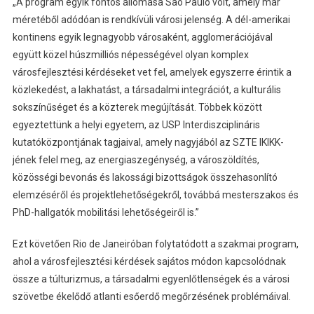
„A program egyik fontos állomása São Paulo volt, amely már
méretéből adódóan is rendkívüli városi jelenség. A dél-amerikai
kontinens egyik legnagyobb városaként, agglomerációjával
együtt közel húszmilliós népességével olyan komplex
városfejlesztési kérdéseket vet fel, amelyek egyszerre érintik a
közlekedést, a lakhatást, a társadalmi integrációt, a kulturális
sokszínűséget és a közterek megújítását. Többek között
egyeztettünk a helyi egyetem, az USP Interdiszciplináris
kutatóközpontjának tagjaival, amely nagyjából az SZTE IKIKK-
jének felel meg, az energiaszegénység, a városzöldítés,
közösségi bevonás és lakossági bizottságok összehasonlító
elemzéséről és projektlehetőségekről, továbbá mesterszakos és
PhD-hallgatók mobilitási lehetőségeiről is.”
Ezt követően Rio de Janeiróban folytatódott a szakmai program,
ahol a városfejlesztési kérdések sajátos módon kapcsolódnak
össze a túlturizmus, a társadalmi egyenlőtlenségek és a városi
szövetbe ékelődő atlanti esőerdő megőrzésének problémáival.