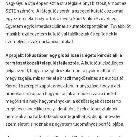
Nagy Gyula útja éppen ezt a stratégiai előnyt biztosítja most az
SZTE számára. A látogatás során a szegedi kutatók szakmai
egyeztetéseket folytattak a neves São Paulo-i Szövetségi
Egyetem egyik interdiszciplináris kutatóközpontjában. További öt
másik brazil egyetem kutatóival találkoztak és építettek ki
személyes, szakmai kapcsolatokat.
A projekt fókuszában egy globálisan is égető kérdés áll: a
természetközeli településfejlesztés.
A kutatóút elsődleges
célja az volt, hogy a szegedi szakember a gyakorlatban is
megvizsgálja, miben tér el a brazil megközelítés az európaitól.
Kiemelt szerepet kapott annak tanulmányozása, hogy a dél-
amerikai országban hogyan tudják a modernizáció mellett
megőrizni a helyi hagyományokat, a közösségek összetartó
erejét és a specifikus helyi identitást. Ezek a tapasztalatok
nemcsak a hazai kutatásokba integrálhatók, de új, innovatív
szemléletet is hoznak az egyetem tudományos portfóliójába.