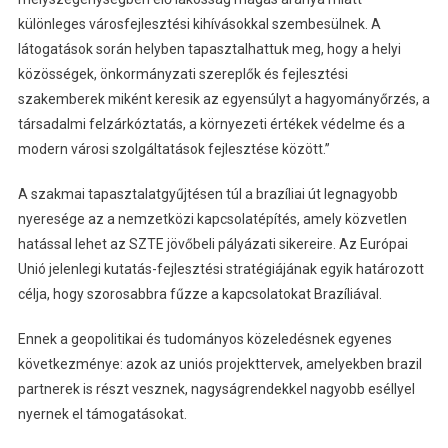
különleges városfejlesztési kihívásokkal szembesülnek. A
látogatások során helyben tapasztalhattuk meg, hogy a helyi
közösségek, önkormányzati szereplők és fejlesztési
szakemberek miként keresik az egyensúlyt a hagyományőrzés, a
társadalmi felzárkóztatás, a környezeti értékek védelme és a
modern városi szolgáltatások fejlesztése között.”
A szakmai tapasztalatgyűjtésen túl a brazíliai út legnagyobb
nyeresége az a nemzetközi kapcsolatépítés, amely közvetlen
hatással lehet az SZTE jövőbeli pályázati sikereire. Az Európai
Unió jelenlegi kutatás-fejlesztési stratégiájának egyik határozott
célja, hogy szorosabbra fűzze a kapcsolatokat Brazíliával.
Ennek a geopolitikai és tudományos közeledésnek egyenes
következménye: azok az uniós projekttervek, amelyekben brazil
partnerek is részt vesznek, nagyságrendekkel nagyobb eséllyel
nyernek el támogatásokat.