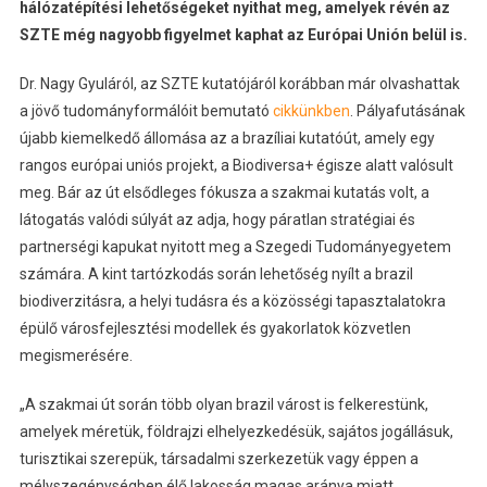
hálózatépítési lehetőségeket nyithat meg, amelyek révén az
SZTE még nagyobb figyelmet kaphat az Európai Unión belül is.
Dr. Nagy Gyuláról, az SZTE kutatójáról korábban már olvashattak
a jövő tudományformálóit bemutató
cikkünkben
. Pályafutásának
újabb kiemelkedő állomása az a brazíliai kutatóút, amely egy
rangos európai uniós projekt, a Biodiversa+ égisze alatt valósult
meg. Bár az út elsődleges fókusza a szakmai kutatás volt, a
látogatás valódi súlyát az adja, hogy páratlan stratégiai és
partnerségi kapukat nyitott meg a Szegedi Tudományegyetem
számára. A kint tartózkodás során lehetőség nyílt a brazil
biodiverzitásra, a helyi tudásra és a közösségi tapasztalatokra
épülő városfejlesztési modellek és gyakorlatok közvetlen
megismerésére.
„A szakmai út során több olyan brazil várost is felkerestünk,
amelyek méretük, földrajzi elhelyezkedésük, sajátos jogállásuk,
turisztikai szerepük, társadalmi szerkezetük vagy éppen a
mélyszegénységben élő lakosság magas aránya miatt