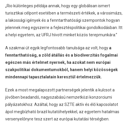
„Rio különleges példája annak, hogy egy globálisan ismert
turisztikai célpont esetében a természeti értékek, a városimázs,
a lakossági igények és a fenntarthatósági szempontok hogyan
jelennek meg egyszerre a fejlesztéspolitikai gondolkodásban. Itt
a helyi egyetem, az UFRJ hívott minket közös terepmunkára.”
A szakmai út egyik legfontosabb tanulsága az volt, hogy
a
fenntarthatóság, a zöld átállás és a biodiverzitás fogalmai
egészen más értelmet nyernek, ha azokat nem európai
szakpolitikai dokumentumokból, hanem helyi közösségek
mindennapi tapasztalatain keresztül értelmezzük.
Ezek a most megalapozott partnerségek jelentik a kulcsot a
jövőben beadandó, nagyszabású nemzetközi konzorciumi
pályázatokhoz. Azáltal, hogy az SZTE aktív és élő kapcsolatot
ápol megbízható brazil kutatóhelyekkel, az egyetem hatalmas
versenyelőnyre tesz szert az európai kutatási térségben.