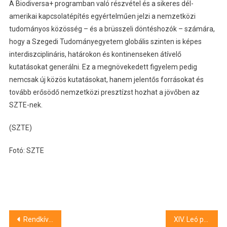
A Biodiversa+ programban való részvétel és a sikeres dél-
amerikai kapcsolatépítés egyértelműen jelzi a nemzetközi
tudományos közösség – és a brüsszeli döntéshozók – számára,
hogy a Szegedi Tudományegyetem globális szinten is képes
interdiszciplináris, határokon és kontinenseken átívelő
kutatásokat generálni. Ez a megnövekedett figyelem pedig
nemcsak új közös kutatásokat, hanem jelentős forrásokat és
tovább erősödő nemzetközi presztízst hozhat a jövőben az
SZTE-nek.
(SZTE)
Fotó: SZTE
Bejegyzés
Rendkívüli parlamenti ülést kezdeményezett a kormány
XIV. Leó pápa felavatta a Sagrada Familia-bazilika Jézus Krisztusról elnevezett tornyát