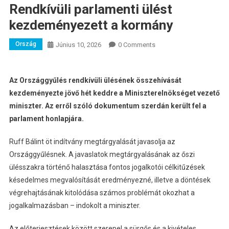
Rendkívüli parlamenti ülést
kezdeményezett a kormány
Ország
Június 10, 2026
0 Comments
Az Országgyűlés rendkívüli ülésének összehívását
kezdeményezte jövő hét keddre a Miniszterelnökséget vezető
miniszter. Az erről szóló dokumentum szerdán került fel a
parlament honlapjára.
Ruff Bálint öt indítvány megtárgyalását javasolja az
Országgyűlésnek. A javaslatok megtárgyalásának az őszi
ülésszakra történő halasztása fontos jogalkotói célkitűzések
késedelmes megvalósítását eredményezné, illetve a döntések
végrehajtásának kitolódása számos problémát okozhat a
jogalkalmazásban – indokolt a miniszter.
Az előterjesztések között szerepel a sürgős és a kivételes