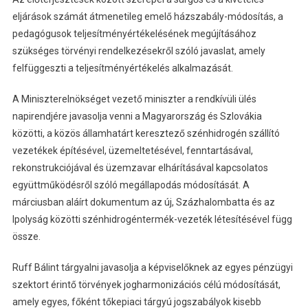
eljárások számát átmenetileg emelő házszabály-módosítás, a
pedagógusok teljesítményértékelésének megújításához
szükséges törvényi rendelkezésekről szóló javaslat, amely
felfüggeszti a teljesítményértékelés alkalmazását.
A Miniszterelnökséget vezető miniszter a rendkívüli ülés
napirendjére javasolja venni a Magyarország és Szlovákia
közötti, a közös államhatárt keresztező szénhidrogén szállító
vezetékek építésével, üzemeltetésével, fenntartásával,
rekonstrukciójával és üzemzavar elhárításával kapcsolatos
együttműködésről szóló megállapodás módosítását. A
márciusban aláírt dokumentum az új, Százhalombatta és az
Ipolyság közötti szénhidrogéntermék-vezeték létesítésével függ
össze.
Ruff Bálint tárgyalni javasolja a képviselőknek az egyes pénzügyi
szektort érintő törvények jogharmonizációs célú módosítását,
amely egyes, főként tőkepiaci tárgyú jogszabályok kisebb