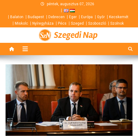
Skip
péntek, augusztus 07, 2026
to
Balaton
Budapest
Debrecen
Eger
Európa
Győr
Kecskemét
content
Miskolc
Nyíregyháza
Pécs
Szeged
Szoboszló
Szolnok
Szegedi Nap