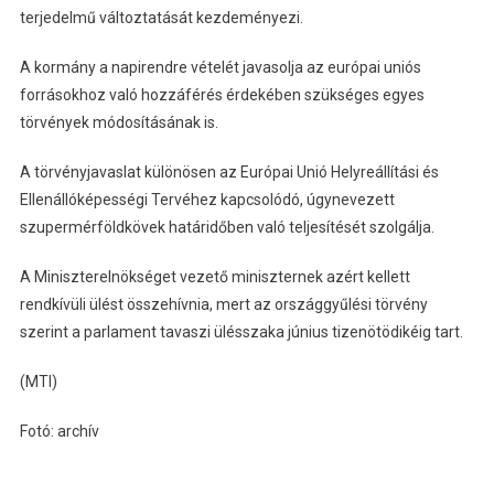
terjedelmű változtatását kezdeményezi.
A kormány a napirendre vételét javasolja az európai uniós
forrásokhoz való hozzáférés érdekében szükséges egyes
törvények módosításának is.
A törvényjavaslat különösen az Európai Unió Helyreállítási és
Ellenállóképességi Tervéhez kapcsolódó, úgynevezett
szupermérföldkövek határidőben való teljesítését szolgálja.
A Miniszterelnökséget vezető miniszternek azért kellett
rendkívüli ülést összehívnia, mert az országgyűlési törvény
szerint a parlament tavaszi ülésszaka június tizenötödikéig tart.
(MTI)
Fotó: archív