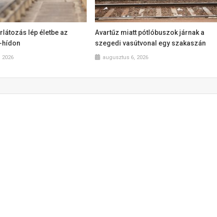
látozás lép életbe az
Avartűz miatt pótlóbuszok járnak a
a-hídon
szegedi vasútvonal egy szakaszán
, 2026
augusztus 6, 2026