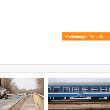
Szabadnapján fülelte le a körözött bűnözőt Debrecenben