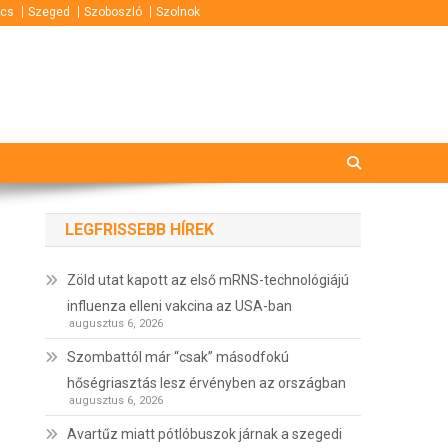
cs
Szeged
Szoboszló
Szolnok
LEGFRISSEBB HÍREK
Zöld utat kapott az első mRNS-technológiájú
influenza elleni vakcina az USA-ban
augusztus 6, 2026
Szombattól már “csak” másodfokú
hőségriasztás lesz érvényben az országban
augusztus 6, 2026
Avartűz miatt pótlóbuszok járnak a szegedi