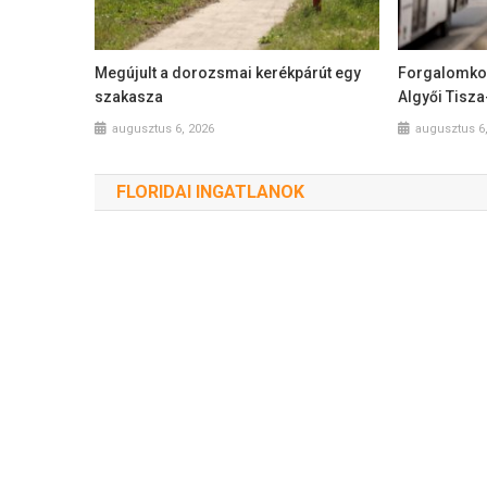
Megújult a dorozsmai kerékpárút egy
Forgalomkor
szakasza
Algyői Tisz
augusztus 6, 2026
augusztus 6
FLORIDAI INGATLANOK