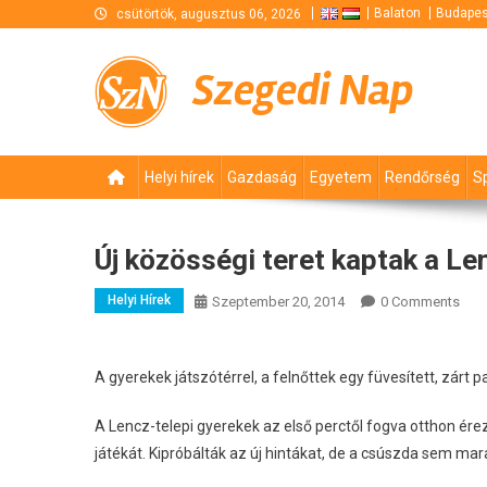
Skip
Balaton
Budapes
csütörtök, augusztus 06, 2026
to
content
Szegedi Nap
Helyi hírek
Gazdaság
Egyetem
Rendőrség
S
Új közösségi teret kaptak a Le
Helyi Hírek
Szeptember 20, 2014
0 Comments
A gyerekek játszótérrel, a felnőttek egy füvesített, zárt 
A Lencz-telepi gyerekek az első perctől fogva otthon ér
játékát. Kipróbálták az új hintákat, de a csúszda sem mar