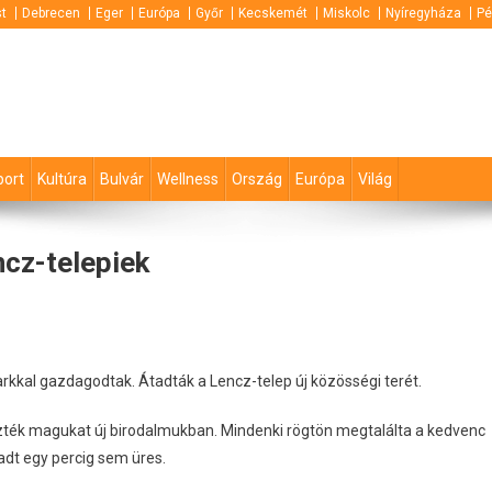
t
Debrecen
Eger
Európa
Győr
Kecskemét
Miskolc
Nyíregyháza
Pé
port
Kultúra
Bulvár
Wellness
Ország
Európa
Világ
ncz-telepiek
parkkal gazdagodtak. Átadták a Lencz-telep új közösségi terét.
ezték magukat új birodalmukban. Mindenki rögtön megtalálta a kedvenc
adt egy percig sem üres.