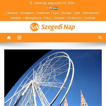
Skip
vasárnap, augusztus 09, 2026
to
Balaton
Budapest
Debrecen
Eger
Európa
Győr
Kecskemét
content
Miskolc
Nyíregyháza
Pécs
Szeged
Szoboszló
Szolnok
Szegedi Nap