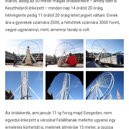
startol, addig az 50 méter magas óriáskerékre – amely idén is
Keszthelyről érkezett – minden nap 14 órától 20 óráig,
hétvégente pedig 11 órától 20 óráig lehet jegyet váltani. Ennek
ára a gyerekek számára 2500, a felnőttek számára 3000 forint,
vagyis ugyanannyi, mint, amennyi tavaly is volt.
Az óriáskerék, ami január 11-ig forog majd Szegeden, nem
egyedül érkezett a városba! Felállítanak mellette ugyanis egy
emeletes körhintát is, melynek átmérője 15 méter, a csúcsa