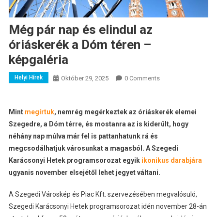
Még pár nap és elindul az
óriáskerék a Dóm téren –
képgaléria
Helyi Hírek
Október 29, 2025
0 Comments
Mint
megírtuk
, nemrég megérkeztek az óriáskerék elemei
Szegedre, a Dóm térre, és mostanra az is kiderült, hogy
néhány nap múlva már fel is pattanhatunk rá és
megcsodálhatjuk városunkat a magasból. A Szegedi
Karácsonyi Hetek programsorozat egyik
ikonikus darabjára
ugyanis november elsejétől lehet jegyet váltani.
A Szegedi Városkép és Piac Kft. szervezésében megvalósuló,
Szegedi Karácsonyi Hetek programsorozat idén november 28-án