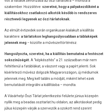
volt a fiatalok bevonzása az őszi tárlatokra – mondta a
szakember. Hozzátéve:
szeretné, hogy a pályakezdőként a
kiállításokhoz csatlakozó alkotók később is rendszeres
résztvevői legyenek az őszi tárlatoknak.
Az elmúlt évtizedek során organikusan kialakult a kiállítás
karaktere:
a tárlatokon leghangsúlyosabban a táblaképek
jelennek meg
– közölte a művészettörténész.
Hangsúlyozta, szeretné, ha a kiállítás bemutatná a festészet
sokszínűségét.
A “képkészítés” a 21. században már nem
feltétlenül a fatáblákat, a vászont vagy a papírt jelenti. Sok
kísérletező művész dolgozik Magyarországon, új médiumok
jelennek meg. Meg kell találni a módját, miként lehet ezek
bemutatását integrálni a kiállításba – mondta.
A Vásárhelyi Őszi Tárlat jelentkezési felülete június közepén
nyílik meg a beadas.oszitarlat.hu oldalon, az alkotásokat pedig
július közepén várják a szervezők a szokott rend szerint