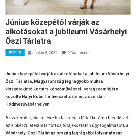
Június közepétől várják az
alkotásokat a jubileumi Vásárhelyi
Őszi Tárlatra
Kultúra
Június 5, 2024
0 Comments
Június közepétől várják az alkotásokat a jubileumi Vásárhelyi
Őszi Tárlatra, Magyarország legnagyobb múltra
visszatekintő kortárs képzőművészeti seregszemléjére –
közölte Nátyi Róbert művészettörténész szerdán
Hódmezővásárhelyen.
A szakember, akit öt évre bíztak meg a tárlat kurátori teendőivel,
az előkészületekről tartott sajtótájékoztatón úgy fogalmazott,
a
Vásárhelyi Őszi Tárlat az ország legrégebbi folyamatosan