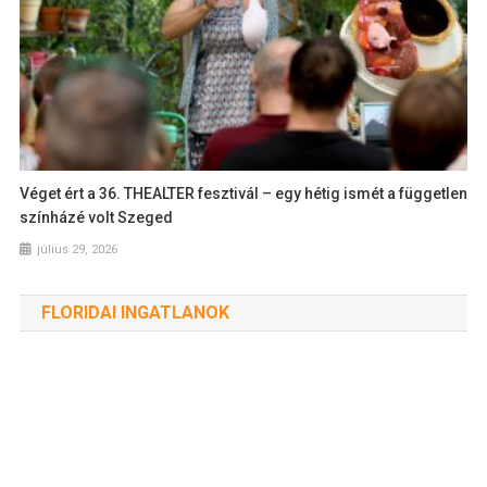
Véget ért a 36. THEALTER fesztivál – egy hétig ismét a független
színházé volt Szeged
július 29, 2026
FLORIDAI INGATLANOK