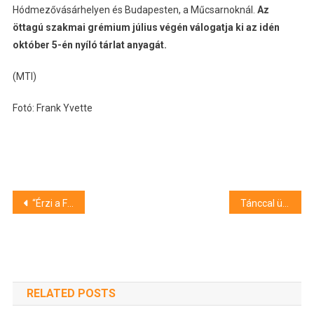
Hódmezővásárhelyen és Budapesten, a Műcsarnoknál.
Az
öttagú szakmai grémium július végén válogatja ki az idén
október 5-én nyíló tárlat anyagát.
(MTI)
Fotó: Frank Yvette
Bejegyzés
“Érzi a Fidesz, hogy baj van.” Interjú Mándi Lászlóval, az Összefogás a Cívisvárosért debreceni polgármesterjelöltjével
Tánccal ünnepelték Debrecenben az összetartozás napját – fotók
navigáció
RELATED POSTS