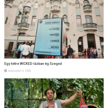
Egy hétre WICKED-lázban ég Szeged
augusztus 5, 2026