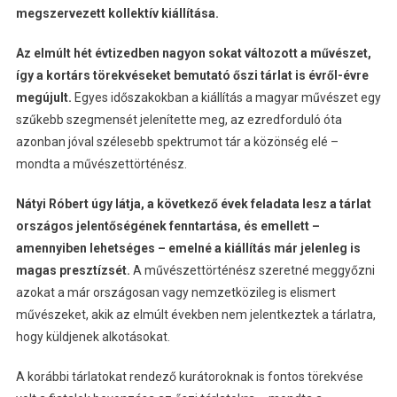
megszervezett kollektív kiállítása.
Az elmúlt hét évtizedben nagyon sokat változott a művészet,
így a kortárs törekvéseket bemutató őszi tárlat is évről-évre
megújult.
Egyes időszakokban a kiállítás a magyar művészet egy
szűkebb szegmensét jelenítette meg, az ezredforduló óta
azonban jóval szélesebb spektrumot tár a közönség elé –
mondta a művészettörténész.
Nátyi Róbert úgy látja, a következő évek feladata lesz a tárlat
országos jelentőségének fenntartása, és emellett –
amennyiben lehetséges – emelné a kiállítás már jelenleg is
magas presztízsét.
A művészettörténész szeretné meggyőzni
azokat a már országosan vagy nemzetközileg is elismert
művészeket, akik az elmúlt években nem jelentkeztek a tárlatra,
hogy küldjenek alkotásokat.
A korábbi tárlatokat rendező kurátoroknak is fontos törekvése