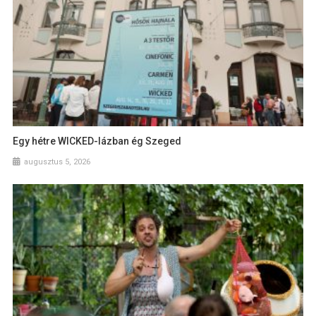
Egy hétre WICKED-lázban ég Szeged
augusztus 5, 2026