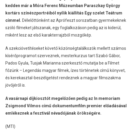
kedden már a Móra Ferenc Múzeumban Paraszkay György
kortárs színészportréiból nyílik kiállítás Egy szelet Teátrum
címmel.
Délelőttönként az Aprófeszt sorozatban gyermekeknek
szóló filmeket játszanak, egy foglalkozáson pedig az is kiderül,
miként lesz az első karakterrajzból mozgókép.
A szekcióvetítéseket követő közönségtalálkozók mellett számos
kísérőprogramot szerveznek, mesterkurzus tart Szabó Gábor,
Pados Gyula, Tusjak Marianna szerkesztő mutatja be a Filmet
főzünk – Legendás magyar filmek, ízes történetek című könyvet,
és kerekasztal-beszélgetést rendeznek a magyar filmszakma
jövőjéről is.
A vasárnapi díjkiosztót megelőzően pedig az In memoriam
Zsigmond Vilmos című dokumentumfilm premier előadásával
emlékeznek a fesztivál névadójának örökségére.
(MTI)