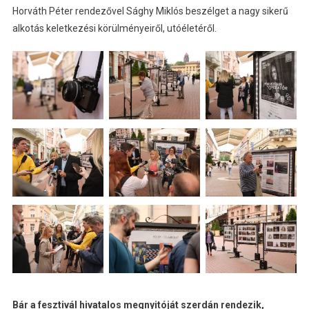
Horváth Péter rendezővel Sághy Miklós beszélget a nagy sikerű
alkotás keletkezési körülményeiről, utóéletéről.
Bár a fesztivál hivatalos megnyitóját szerdán rendezik,