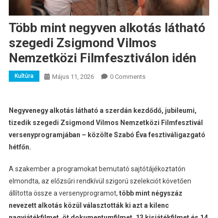
Több mint negyven alkotás látható
szegedi Zsigmond Vilmos
Nemzetközi Filmfesztiválon idén
Kultúra
Május 11, 2026
0 Comments
Negyvenegy alkotás látható a szerdán kezdődő, jubileumi,
tizedik szegedi Zsigmond Vilmos Nemzetközi Filmfesztivál
versenyprogramjában – közölte Szabó Éva fesztiváligazgató
hétfőn.
A szakember a programokat bemutató sajtótájékoztatón
elmondta, az előzsűri rendkívül szigorú szelekciót követően
állította össze a versenyprogramot,
több mint négyszáz
nevezett alkotás közül választották ki azt a kilenc
nagyjátékfilmet, öt dokumentumfilmet, 13 kisjátékfilmet és 14