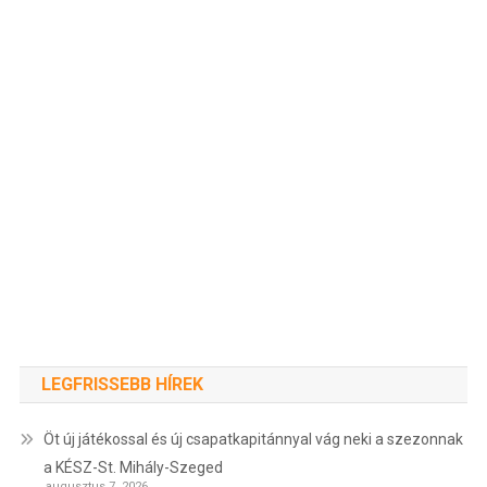
LEGFRISSEBB HÍREK
Öt új játékossal és új csapatkapitánnyal vág neki a szezonnak
a KÉSZ-St. Mihály-Szeged
augusztus 7, 2026