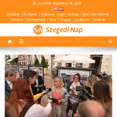
Skip
szombat, augusztus 08, 2026
to
Balaton
Budapest
Debrecen
Eger
Európa
Győr
Kecskemét
content
Miskolc
Nyíregyháza
Pécs
Szeged
Szoboszló
Szolnok
Szegedi Nap