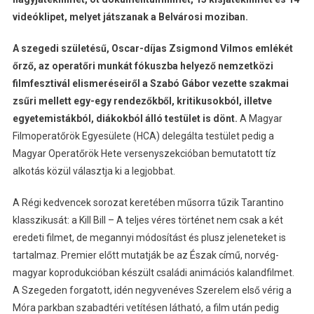
videóklipet, melyet játszanak a Belvárosi moziban.
A szegedi születésű, Oscar-díjas Zsigmond Vilmos emlékét
őrző, az operatőri munkát fókuszba helyező nemzetközi
filmfesztivál elismeréseiről a Szabó Gábor vezette szakmai
zsűri mellett egy-egy rendezőkből, kritikusokból, illetve
egyetemistákból, diákokból álló testület is dönt.
A Magyar
Filmoperatőrök Egyesülete (HCA) delegálta testület pedig a
Magyar Operatőrök Hete versenyszekcióban bemutatott tíz
alkotás közül választja ki a legjobbat.
A Régi kedvencek sorozat keretében műsorra tűzik Tarantino
klasszikusát: a Kill Bill – A teljes véres történet nem csak a két
eredeti filmet, de megannyi módosítást és plusz jeleneteket is
tartalmaz. Premier előtt mutatják be az Észak című, norvég-
magyar koprodukcióban készült családi animációs kalandfilmet.
A Szegeden forgatott, idén negyvenéves Szerelem első vérig a
Móra parkban szabadtéri vetítésen látható, a film után pedig