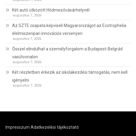
Két autó ütközött Hódmezővásárhelynél
augusztus 7, 2026
Az SZTE csapata képviseli Magyarországot az Ecotrophelia
élelmiszeripari innovációs versenyen
augusztus 7, 2026
Ősszel elindulhat a személyforgalom a Budapest-Belgrád
vasútvonalon
augusztus 7, 2026
Két részletben érkezik az iskolakezdési támogatás, nem kell
igényelni
augusztus 7, 2026
Impresszum
Adatkezelési tájékoztató