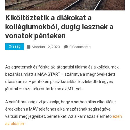
Kiköltöztetik a diákokat a
kollégiumokból, dugig lesznek a
vonatok pénteken
Ország
Március 12, 2020
0 Comments
Az egyetemek és főiskolák látogatási tilalma és a kollégiumok
bezárása miatt a MÁV-START – számítva a megnövekedett
utasszámra – pénteken plusz kocsikkal közlekedteti egyes
járatait – közölték csütörtökön az MTI-vel.
A vasúttársaság azt javasolja, hogy a sorban állás elkerülése
érdekében a MÁV telefonos alkalmazásának segítségével
váltsák meg jegyeiket, bérleteiket. Az alkalmazás elérhető
ezen
az oldalon
.