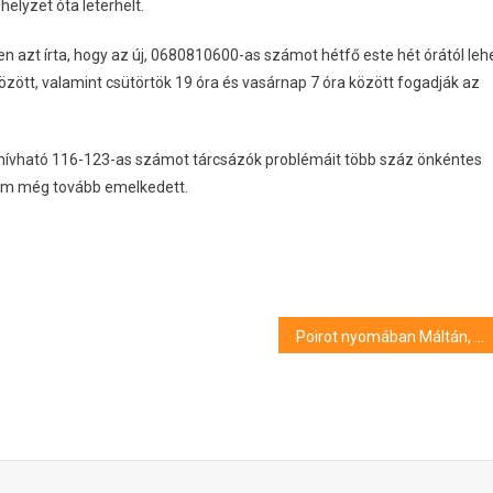
helyzet óta leterhelt.
 azt írta, hogy az új, 0680810600-as számot hétfő este hét órától leh
özött, valamint csütörtök 19 óra és vasárnap 7 óra között fogadják az
 hívható 116-123-as számot tárcsázók problémáit több száz önkéntes
zám még tovább emelkedett.
Poirot nyomában Máltán, elindult a MovieTravel applikáció