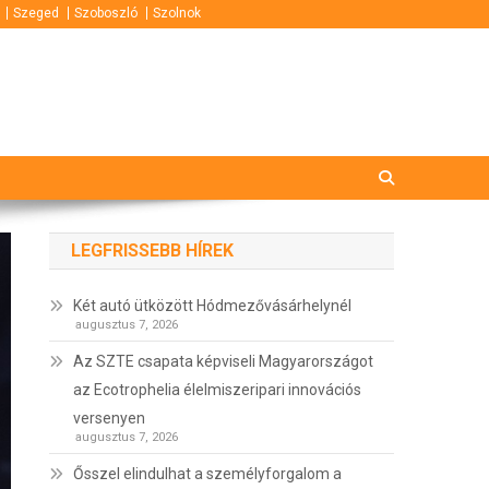
Szeged
Szoboszló
Szolnok
LEGFRISSEBB HÍREK
Két autó ütközött Hódmezővásárhelynél
augusztus 7, 2026
Az SZTE csapata képviseli Magyarországot
az Ecotrophelia élelmiszeripari innovációs
versenyen
augusztus 7, 2026
Ősszel elindulhat a személyforgalom a