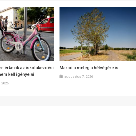
en érkezik az iskolakezdési
Marad a meleg a hétvégére is
em kell igényelni
augusztus 7, 2026
, 2026