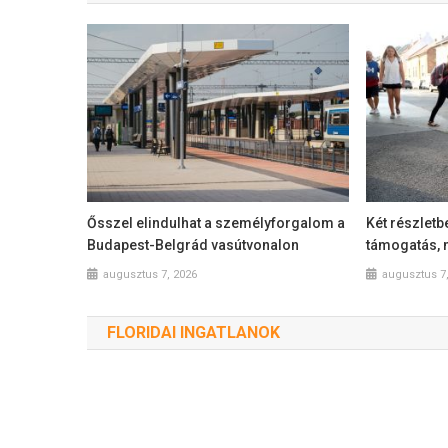
Ősszel elindulhat a személyforgalom a
Két részletb
Budapest-Belgrád vasútvonalon
támogatás, n
augusztus 7, 2026
augusztus 7
FLORIDAI INGATLANOK