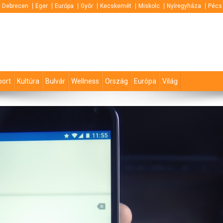
Debrecen
Eger
Európa
Győr
Kecskemét
Miskolc
Nyíregyháza
Pécs
port
Kultúra
Bulvár
Wellness
Ország
Európa
Világ