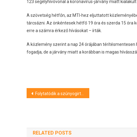
123 segélyhívóvonal a koronavírus-járvány miatt kialakult 
A szövetség hétfőn, az MTI-hez eljuttatott közleményében
tárcsázni. Az önkéntesek hétfő 19 óra és szerda 15 óra k
erre a számra érkező hívásokat – írták.
A közlemény szerint a nap 24 órájában térítésmentesen
fogadja, de a járvány miatt a korábban is magas híváss
Bejegyzés
Folytatódik a szúnyogirtás
navigáció
RELATED POSTS