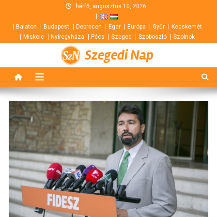
Skip
hétfő, augusztus 10, 2026
to
Balaton
Budapest
Debrecen
Eger
Európa
Győr
Kecskemét
content
Miskolc
Nyíregyháza
Pécs
Szeged
Szoboszló
Szolnok
Szegedi Nap