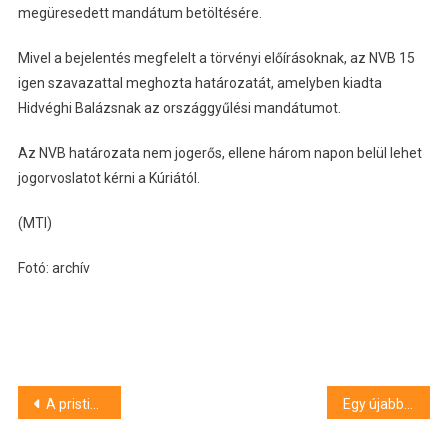
megüresedett mandátum betöltésére.
Mivel a bejelentés megfelelt a törvényi előírásoknak, az NVB 15
igen szavazattal meghozta határozatát, amelyben kiadta
Hidvéghi Balázsnak az országgyűlési mandátumot.
Az NVB határozata nem jogerős, ellene három napon belül lehet
jogorvoslatot kérni a Kúriától.
(MTI)
Fotó: archív
Bejegyzés
A pristinai kormány megnyitná a Kosovska Mitrovica albán és szerb részét összekötő hidat, az államfő ellenzi
Egy újabb nemzetközi felsőoktatási rangsor, amelyben jól szerepelt az SZTE
navigáció