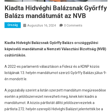
Kiadta Hidvéghi Balázsnak Győrffy
Balázs mandátumát az NVB
Ország
Augusztus 16, 2024
0 Comments
Kiadta Hidvéghi Balázsnak Győrffy Balázs országgyűlési
képviselői mandátumát a Nemzeti Választási Bizottság (NVB)
csütörtökön.
A 2022-es parlamenti választáson a Fidesz és a KDNP közös
listájának 13. helyén mandátumot szerző Győrffy Balázs július 9-
én mondott le.
A jogszabály szerint a listán szerzett mandátum megüresedése
esetén a jelölőszervezet nevezheti meg, kinek kéri kiadni a
mandátumot. A közös pártlistát állító jelölőszervezetek a
pártlista 272. helyén szereplő Hidvéghi Balázst jelentették be a