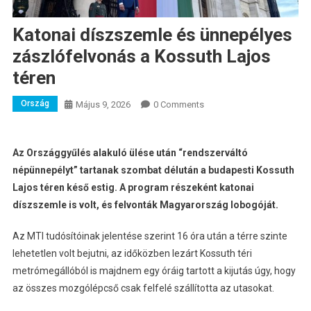
Katonai díszszemle és ünnepélyes
zászlófelvonás a Kossuth Lajos
téren
Ország
Május 9, 2026
0 Comments
Az Országgyűlés alakuló ülése után “rendszerváltó
népünnepélyt” tartanak szombat délután a budapesti Kossuth
Lajos téren késő estig. A program részeként katonai
díszszemle is volt, és felvonták Magyarország lobogóját.
Az MTI tudósítóinak jelentése szerint 16 óra után a térre szinte
lehetetlen volt bejutni, az időközben lezárt Kossuth téri
metrómegállóból is majdnem egy óráig tartott a kijutás úgy, hogy
az összes mozgólépcső csak felfelé szállította az utasokat.