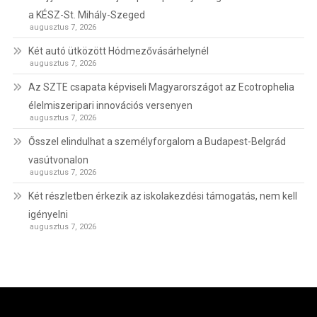
a KÉSZ-St. Mihály-Szeged
augusztus 7, 2026
Két autó ütközött Hódmezővásárhelynél
augusztus 7, 2026
Az SZTE csapata képviseli Magyarországot az Ecotrophelia
élelmiszeripari innovációs versenyen
augusztus 7, 2026
Ősszel elindulhat a személyforgalom a Budapest-Belgrád
vasútvonalon
augusztus 7, 2026
Két részletben érkezik az iskolakezdési támogatás, nem kell
igényelni
augusztus 7, 2026