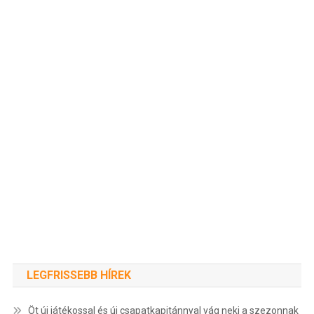
LEGFRISSEBB HÍREK
Öt új játékossal és új csapatkapitánnyal vág neki a szezonnak