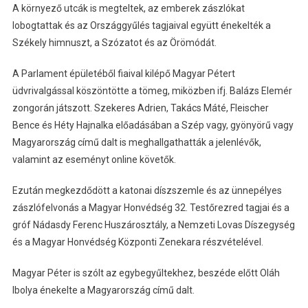
A környező utcák is megteltek, az emberek zászlókat
lobogtattak és az Országgyűlés tagjaival együtt énekelték a
Székely himnuszt, a Szózatot és az Örömódát.
A Parlament épületéből fiaival kilépő Magyar Pétert
üdvrivalgással köszöntötte a tömeg, miközben ifj. Balázs Elemér
zongorán játszott. Szekeres Adrien, Takács Máté, Fleischer
Bence és Héty Hajnalka előadásában a Szép vagy, gyönyörű vagy
Magyarország című dalt is meghallgathatták a jelenlévők,
valamint az eseményt online követők.
Ezután megkezdődött a katonai díszszemle és az ünnepélyes
zászlófelvonás a Magyar Honvédség 32. Testőrezred tagjai és a
gróf Nádasdy Ferenc Huszárosztály, a Nemzeti Lovas Díszegység
és a Magyar Honvédség Központi Zenekara részvételével.
Magyar Péter is szólt az egybegyűltekhez, beszéde előtt Oláh
Ibolya énekelte a Magyarország című dalt.