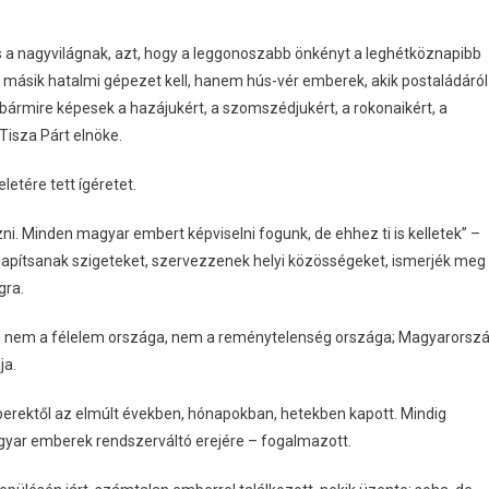
s a nagyvilágnak, azt, hogy a leggonoszabb önkényt a leghétköznapibb
 másik hatalmi gépezet kell, hanem hús-vér emberek, akik postaládáról
 bármire képesek a hazájukért, a szomszédjukért, a rokonaikért, a
Tisza Párt elnöke.
tére tett ígéretet.
. Minden magyar embert képviselni fogunk, de ehhez ti is kelletek” –
alapítsanak szigeteket, szervezzenek helyi közösségeket, ismerjék meg
gra.
ga, nem a félelem országa, nem a reménytelenség országa; Magyarorsz
ja.
berektől az elmúlt években, hónapokban, hetekben kapott. Mindig
yar emberek rendszerváltó erejére – fogalmazott.