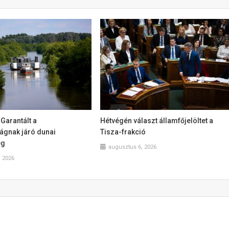
 Garantált a
Hétvégén választ államfőjelöltet a
gnak járó dunai
Tisza-frakció
ég
augusztus 6, 2026
, 2026