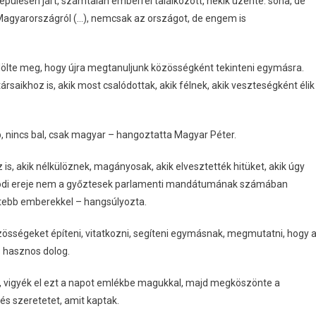
epülésén járt, számtalan emberrel találkozott, nekik üzente: soha, de
 Magyarországról (…), nemcsak az országot, de engem is
lölte meg, hogy újra megtanuljunk közösségként tekinteni egymásra.
rsaikhoz is, akik most csalódottak, akik félnek, akik veszteségként élik
b, nincs bal, csak magyar – hangoztatta Magyar Péter.
is, akik nélkülöznek, magányosak, akik elvesztették hitüket, akik úgy
 valódi ereje nem a győztesek parlamenti mandátumának számában
tebb emberekkel – hangsúlyozta.
össégeket építeni, vitatkozni, segíteni egymásnak, megmutatni, hogy 
és hasznos dolog.
l, vigyék el ezt a napot emlékbe magukkal, majd megköszönte a
és szeretetet, amit kaptak.