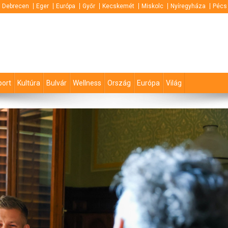
Debrecen
Eger
Európa
Győr
Kecskemét
Miskolc
Nyíregyháza
Pécs
port
Kultúra
Bulvár
Wellness
Ország
Európa
Világ