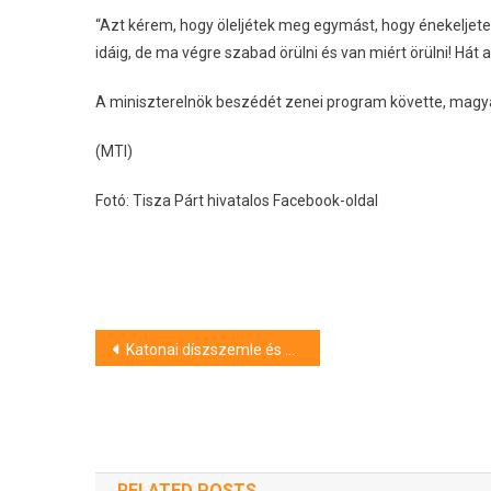
“Azt kérem, hogy öleljétek meg egymást, hogy énekeljet
idáig, de ma végre szabad örülni és van miért örülni! Hát 
A miniszterelnök beszédét zenei program követte, magyar
(MTI)
Fotó: Tisza Párt hivatalos Facebook-oldal
Bejegyzés
Katonai díszszemle és ünnepélyes zászlófelvonás a Kossuth Lajos téren
navigáció
RELATED POSTS