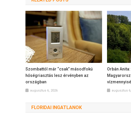
Szombattól már “csak” másodfokú
Orbán Anita:
hőségriasztás lesz érvényben az
Magyarorszá
országban
vízmennyis
augusztus 6, 2026
augusztus 6
FLORIDAI INGATLANOK