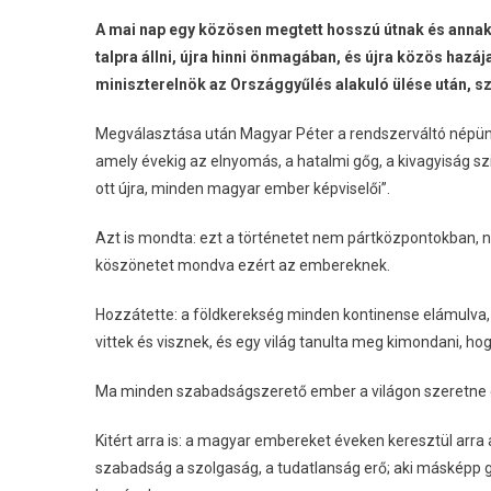
A mai nap egy közösen megtett hosszú útnak és annak
talpra állni, újra hinni önmagában, és újra közös haz
miniszterelnök az Országgyűlés alakuló ülése után, s
Megválasztása után Magyar Péter a rendszerváltó népün
amely évekig az elnyomás, a hatalmi gőg, a kivagyiság szim
ott újra, minden magyar ember képviselői”.
Azt is mondta: ezt a történetet nem pártközpontokban,
köszönetet mondva ezért az embereknek.
Hozzátette: a földkerekség minden kontinense elámulva, i
vittek és visznek, és egy világ tanulta meg kimondani, hog
Ma minden szabadságszerető ember a világon szeretne eg
Kitért arra is: a magyar embereket éveken keresztül arra 
szabadság a szolgaság, a tudatlanság erő; aki másképp 