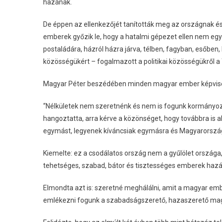
hazának.
De éppen az ellenkezőjét tanították meg az országnak é
emberek győzik le, hogy a hatalmi gépezet ellen nem egy
postaládára, házról házra járva, télben, fagyban, esőben,
közösségükért – fogalmazott a politikai közösségükről a 
Magyar Péter beszédében minden magyar ember képvisele
“Nélkületek nem szeretnénk és nem is fogunk kormányozni
hangoztatta, arra kérve a közönséget, hogy továbbra is 
egymást, legyenek kíváncsiak egymásra és Magyarorszá
Kiemelte: ez a csodálatos ország nem a gyűlölet orszá
tehetséges, szabad, bátor és tisztességes emberek hazá
Elmondta azt is: szeretné meghálálni, amit a magyar em
emlékezni fogunk a szabadságszerető, hazaszerető mag