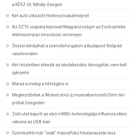
a KÉSZ-St. Mihály-Szeged
Két autó ütközött Hódmezővásárhelynél
Az SZTE csapata képviseli Magyarországot az Ecotrophelia
élelmiszeripari innovációs versenyen
Ősszel elindulhat a személyforgalom a Budapest-Belgrád
vasútvonalon
Két részletben érkezik az iskolakezdési támogatás, nem kell
igényelni
Marad a meleg a hétvégére is
Megkezdődtek a Wicked című új musicalbemutató Dóm téri
próbái Szegeden
Zöld utat kapott az első mRNS-technológiájú influenza elleni
vakcina az USA-ban
Szombattól már “csak” másodfokú hőségriasztás lesz