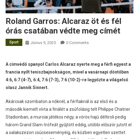
Roland Garros: Alcaraz öt és fél
órás csatában védte meg címét
Sport
Június 9, 2025
0 Comments
A címvédő spanyol Carlos Alcaraz nyerte meg a férfi egyest a
francia nyílt teniszbajnokságon, mivel a vasárnapi döntőben
4:6, 6:7 (4-7), 6:4, 7:6 (7-3), 7:6 (10-2)-re legyőzte a világelső
olasz Jannik Sinnert.
Akárcsak szombaton a nőknél, a férfiaknál is az első és a
második kiemelt vívta a finálét a zsúfolásig telt Philippe Chatrier
Stadionban, a murciai játékos négy, a vörös hajú déltiroli pedig
három Grand Slam-trófeát gyűjtött eddig, utóbbi először jutott el
a salakszezon csúcseseményéig, és közben egyetlen szettet