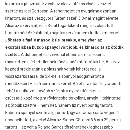
lezárnia a játszmát. Ez volt az olasz játékos első elvesztett
szettje az idei Garroson. A rendíthetetlen nyugalma azonban
kitartott, és szélvészgyors “űrtenisszel” 3:3-nál megint elvette
Alcaraz szerváját, és 5:3-nál fogadóként még elszalasztott
három mérkőzéslabdát, majd kiszerválni sem tudta a meccset.
Jöhetett a finálé második tie-breakje, amelyben az
eksztázisban küzdő spanyol volt jobb, és kiharcolta az ötödik
szettet.
A döbbenetes színvonal ebben sem csökkent,
mindketten elérhetetlennek tűnő labdákat futottak be, Alcaraz
kezdeti brékje után az olasznak voltak lehetőségei a
visszazárkózásra, de 5:4-nél a spanyol adogathatott a
mérkőzésért – és ő sem járt sikerrel. Bő öt óra után folytatódott
tehát az ütközet, tovább szórták a nyerő ütéseket, a
csúcstalálkozó megint rövidítésbe torkollott, amely – tekintettel
az ötödik szettre – nem hét, hanem tíz nyert pontig tartott.
Ebben a spanyol szinte alig rontott, így a drámai csata végén ő
ünnepelhetett, az első Alcaraz-Sinner GS-döntő 5 óra 29 percig
tartott – ez volt a Roland Garros történetének leghosszabb