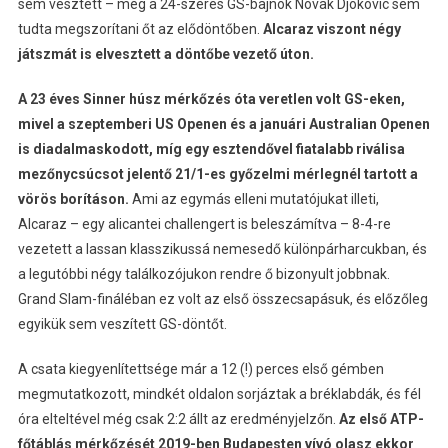
sem vesztett – még a 24-szeres GS-bajnok Novak Djokovic sem
tudta megszorítani őt az elődöntőben.
Alcaraz viszont négy
játszmát is elvesztett a döntőbe vezető úton.
A 23 éves Sinner húsz mérkőzés óta veretlen volt GS-eken,
mivel a szeptemberi US Openen és a januári Australian Openen
is diadalmaskodott, míg egy esztendővel fiatalabb riválisa
mezőnycsúcsot jelentő 21/1-es győzelmi mérlegnél tartott a
vörös borításon.
Ami az egymás elleni mutatójukat illeti,
Alcaraz – egy alicantei challengert is beleszámítva – 8-4-re
vezetett a lassan klasszikussá nemesedő különpárharcukban, és
a legutóbbi négy találkozójukon rendre ő bizonyult jobbnak.
Grand Slam-fináléban ez volt az első összecsapásuk, és előzőleg
egyikük sem veszített GS-döntőt.
A csata kiegyenlítettsége már a 12 (!) perces első gémben
megmutatkozott, mindkét oldalon sorjáztak a bréklabdák, és fél
óra elteltével még csak 2:2 állt az eredményjelzőn.
Az első ATP-
főtáblás mérkőzését 2019-ben Budapesten vívó olasz ekkor