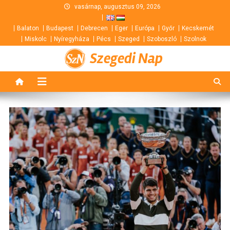
Skip
vasárnap, augusztus 09, 2026
to
Balaton
Budapest
Debrecen
Eger
Európa
Győr
Kecskemét
content
Miskolc
Nyíregyháza
Pécs
Szeged
Szoboszló
Szolnok
Szegedi Nap