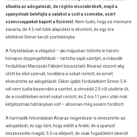
elbukta az adogatását, de rögtön visszabrékelt, majd a
spanyolnak belefújta a salakot a szél a szemébe, ezért
szemcseppeket kapott a fizióstól.
Nem tudni, hogy ez mennyire
zavarta, de 4:5-nél több alapütést is elrontott, és egy óra
elteltével Sinner került szettelőnybe.
A folytatásban a világelső – aki májusban töltötte le három
hónapos doppingeltiltását – tartotta saját szintjét, a második
fordulóban Marozsán Fábiánt búcsúztató Alcaraz viszont alig
ütött be első szervát, továbbra is sokat rontott, és ismét
elvesztette az adogatását. Ekkor újabb fordulatként Sinner 5:4-
nél nem tudta kiszerválni a szettet, a címvédő 2:5-ről utolérte őt,
de a rövidítésben ismét sokat rontott, és 2 óra 11 perc után már
kétjátszmás hátrányban volt – ahonnan még sosem fordított.
A harmadik felvonásban Alcaraz negyedszer is elvesztette az
adogatását, és úgy tűnt, hogy eldőlt a finálé, de a spanyol
összeszedte magát, 5:3-ra ellépett, de csak fogadóként sikerült