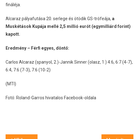
fináléja.
Alcaraz pályafutása 20. serlege és ötödik GS-trófeája,
a
Muskétások Kupája mellé 2,5 millió eurót (egymilliárd forint)
kapott.
Eredmény – F
érfi egyes, döntő:
Carlos Alcaraz (spanyol, 2.)-Jannik Sinner (olasz, 1.) 4:6, 6:7 (4-7),
6:4, 7:6 (7-3), 7:6 (10-2)
(MTI)
Fotó: Roland-Garros hivatalos Facebook-oldala