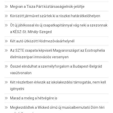
Megvan a Tisza Párt köztársaságielnök-jelöltje
Körözött járművet szűrtek ki a röszkei határátkelőhelyen
Öt új játékossal és új csapatkapitánnyal vág neki a szezonnak
a KÉSZ-St. Mihály-Szeged
Két autó ütközött Hódmezővásárhelynél
Az SZTE csapata képviseli Magyarországot az Ecotrophelia
élelmiszeripari innovációs versenyen
Ősszel elindulhat a személyforgalom a Budapest-Belgrád
vasútvonalon
Két részletben érkezik az iskolakezdési támogatás, nem kell
igényelni
Marad a meleg a hétvégére is
Megkezdődtek a Wicked című új musicalbemutató Dóm téri