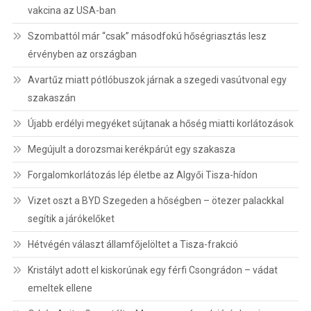
vakcina az USA-ban
Szombattól már “csak” másodfokú hőségriasztás lesz
érvényben az országban
Avartűz miatt pótlóbuszok járnak a szegedi vasútvonal egy
szakaszán
Újabb erdélyi megyéket sújtanak a hőség miatti korlátozások
Megújult a dorozsmai kerékpárút egy szakasza
Forgalomkorlátozás lép életbe az Algyői Tisza-hídon
Vizet oszt a BYD Szegeden a hőségben – ötezer palackkal
segítik a járókelőket
Hétvégén választ államfőjelöltet a Tisza-frakció
Kristályt adott el kiskorúnak egy férfi Csongrádon – vádat
emeltek ellene