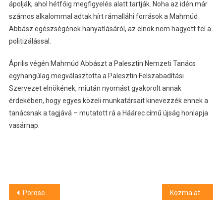
ápolják, ahol hétfőig megfigyelés alatt tartják. Noha az idén már
számos alkalommal adtak hírt rámalláhi források a Mahmúd
Abbász egészségének hanyatlásáról, az elnök nem hagyott fel a
politizálással.
Április végén Mahmúd Abbászt a Palesztin Nemzeti Tanács
egyhangúlag megválasztotta a Palesztin Felszabadítási
Szervezet elnökének, miután nyomást gyakorolt annak
érdekében, hogy egyes közeli munkatársait kinevezzék ennek a
tanácsnak a tagjává – mutatott rá a Háárec című újság honlapja
vasárnap.
Bejegyzés
Porosenko: Ukrajna kilép minden FÁK-megállapodásból, amely ellentétes az érdekeivel
Kozma atya: pünkösd üzenete ma fontosabb, mint valaha
navigáció