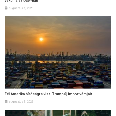
vakcina az USA-ban
augusztus 6, 2026
Fél Amerika bíróságra viszi Trump új importvámjait
augusztus 5, 2026