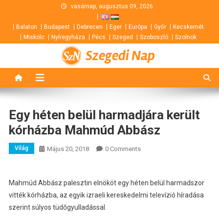
Skip
vasárnap, augusztus 09, 2026
to
Balaton
Budapest
Debrecen
Eger
Európa
Győr
Kecskemét
content
Miskolc
Nyíregyháza
Pécs
Szeged
Szoboszló
Szolnok
Szegedi Nap
Egy héten belül harmadjára került
kórházba Mahmúd Abbász
Világ
Május 20, 2018
0 Comments
Mahmúd Abbász palesztin elnököt egy héten belül harmadszor
vitték kórházba, az egyik izraeli kereskedelmi televízió híradása
szerint súlyos tüdőgyulladással.