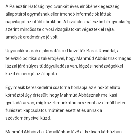
A Palesztin Hatóság nyolcvankét éves elnökének egészségi
állapotáról egymásnak ellentmondó információk láttak
napvilágot az utóbbi órákban. A hivatalos palesztin hírügynökség
szerint mindössze orvosi vizsgálatokat végeztek el rajta,
amelyek eredménye jó volt.
Ugyanakkor arab diplomaták azt közölték Barak Raviddal, a
televízió politikai szakértőjével, hogy Mahmúd Abbásznak magas
lázzal járó súlyos tüdőgyulladása van, légzési nehézségekkel
küzd és nem jó az állapota.
Egy másik kereskedelmi csatorna honlapja az elnököt ellátó
kórháztól úgy értesült, hogy Mahmúd Abbásznak mellkasi
gyulladása van, míg közeli munkatársai szerint az elmúlt héten
fülészeti kapcsolatos műtéten esett át és annak a
szövődményeivel küzd.
Mahmúd Abbászt a Rámalláhban lévő al-Isztisari kórházban