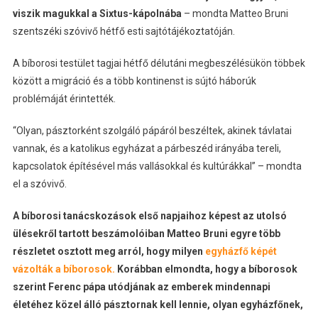
viszik magukkal a Sixtus-kápolnába
– mondta Matteo Bruni
szentszéki szóvivő hétfő esti sajtótájékoztatóján.
A bíborosi testület tagjai hétfő délutáni megbeszélésükön többek
között a migráció és a több kontinenst is sújtó háborúk
problémáját érintették.
“Olyan, pásztorként szolgáló pápáról beszéltek, akinek távlatai
vannak, és a katolikus egyházat a párbeszéd irányába tereli,
kapcsolatok építésével más vallásokkal és kultúrákkal” – mondta
el a szóvivő.
A bíborosi tanácskozások első napjaihoz képest az utolsó
ülésekről tartott beszámolóiban Matteo Bruni egyre több
részletet osztott meg arról, hogy milyen
egyházfő képét
vázolták a bíborosok.
Korábban elmondta, hogy a bíborosok
szerint Ferenc pápa utódjának az emberek mindennapi
életéhez közel álló pásztornak kell lennie, olyan egyházfőnek,