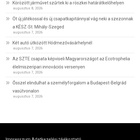
Körözött járművet szűrtek ki a röszkei határátkelőhelyen
augusztus 8, 2026
Öt új játékossal és új csapatkapitánnyal vág neki a szezonnak
a KÉSZ-St. Mihály-Szeged
augusztus 7, 2026
Két autó ütközött Hódmezővásárhelynél
augusztus 7, 2026
Az SZTE csapata képviseli Magyarországot az Ecotrophelia
élelmiszeripari innovációs versenyen
augusztus 7, 2026
Ősszel elindulhat a személyforgalom a Budapest-Belgrád
vasútvonalon
augusztus 7, 2026
Impresszum
Adatkezelési tájékoztató