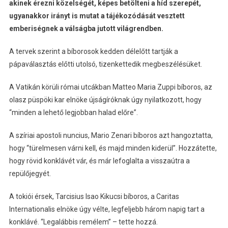
akinek érezni közelségét, képes betölteni a híd szerepét,
ugyanakkor irányt is mutat a tájékozódását vesztett
emberiségnek a válságba jutott világrendben.
A tervek szerint a bíborosok kedden délelőtt tartják a
pápaválasztás előtti utolsó, tizenkettedik megbeszélésüket.
A Vatikán körüli római utcákban Matteo Maria Zuppi bíboros, az
olasz püspöki kar elnöke újságíróknak úgy nyilatkozott, hogy
“minden a lehető legjobban halad előre”.
A szíriai apostoli nuncius, Mario Zenari bíboros azt hangoztatta,
hogy “türelmesen várni kell, és majd minden kiderül”. Hozzátette,
hogy rövid konklávét vár, és már lefoglalta a visszaútra a
repülőjegyét.
A tokiói érsek, Tarcisius Isao Kikucsi bíboros, a Caritas
Internationalis elnöke úgy vélte, legfeljebb három napig tart a
konklávé. “Legalábbis remélem” – tette hozzá.