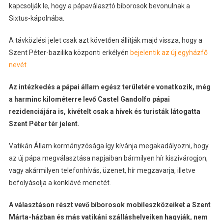
kapcsolják le, hogy a pápaválasztó bíborosok bevonulnak a
Sixtus-kápolnába.
A távközlési jelet csak azt követően állítják majd vissza, hogy a
Szent Péter-bazilika központi erkélyén
bejelentik az új egyházfő
nevét.
Az intézkedés a pápai állam egész területére vonatkozik, még
a harminc kilométerre levő Castel Gandolfo pápai
rezidenciájára is, kivételt csak a hívek és turisták látogatta
Szent Péter tér jelent.
Vatikán Állam kormányzósága így kívánja megakadályozni, hogy
az új pápa megválasztása napjaiban bármilyen hír kiszivárogjon,
vagy akármilyen telefonhívás, üzenet, hír megzavarja, illetve
befolyásolja a konklávé menetét.
A választáson részt vevő bíborosok mobileszközeiket a Szent
Márta-házban és más vatikáni szálláshelyeiken hagyják, nem