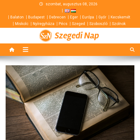
Skip
szombat, augusztus 08, 2026
to
Balaton
Budapest
Debrecen
Eger
Európa
Győr
Kecskemét
content
Miskolc
Nyíregyháza
Pécs
Szeged
Szoboszló
Szolnok
Szegedi Nap