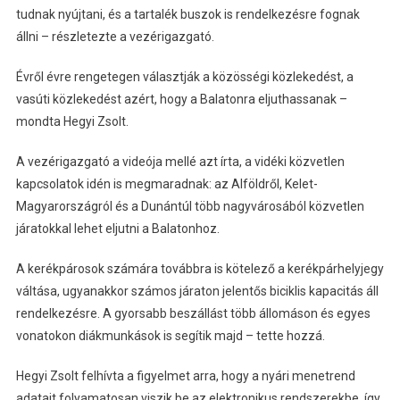
tudnak nyújtani, és a tartalék buszok is rendelkezésre fognak
állni – részletezte a vezérigazgató.
Évről évre rengetegen választják a közösségi közlekedést, a
vasúti közlekedést azért, hogy a Balatonra eljuthassanak –
mondta Hegyi Zsolt.
A vezérigazgató a videója mellé azt írta, a vidéki közvetlen
kapcsolatok idén is megmaradnak: az Alföldről, Kelet-
Magyarországról és a Dunántúl több nagyvárosából közvetlen
járatokkal lehet eljutni a Balatonhoz.
A kerékpárosok számára továbbra is kötelező a kerékpárhelyjegy
váltása, ugyanakkor számos járaton jelentős biciklis kapacitás áll
rendelkezésre. A gyorsabb beszállást több állomáson és egyes
vonatokon diákmunkások is segítik majd – tette hozzá.
Hegyi Zsolt felhívta a figyelmet arra, hogy a nyári menetrend
adatait folyamatosan viszik be az elektronikus rendszerekbe, így