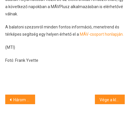
a következő napokban a MÁVPlusz alkalmazásban is elérhetővé
válnak.
A balatoni szezonról minden fontos információ, menetrend és
térképes segítség egy helyen érhető el a
MÁV-csoport honlapján.
(MTI)
Fotó: Frank Yvette
Bejegyzés
Három napra újra mozgásba lendül Szeged: jön a hatodik Tricikli Fesztivál
Vége a klasszikus programozásnak? Az SZTE docense szerint óriási változás előtt áll a szakma
navigáció