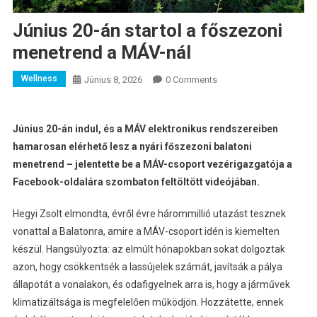
Június 20-án startol a főszezoni
menetrend a MÁV-nál
Wellness
Június 8, 2026
0 Comments
Június 20-án indul, és a MÁV elektronikus rendszereiben
hamarosan elérhető lesz a nyári főszezoni balatoni
menetrend – jelentette be a MÁV-csoport vezérigazgatója a
Facebook-oldalára szombaton feltöltött videójában.
Hegyi Zsolt elmondta, évről évre hárommillió utazást tesznek
vonattal a Balatonra, amire a MÁV-csoport idén is kiemelten
készül. Hangsúlyozta: az elmúlt hónapokban sokat dolgoztak
azon, hogy csökkentsék a lassújelek számát, javítsák a pálya
állapotát a vonalakon, és odafigyelnek arra is, hogy a járművek
klimatizáltsága is megfelelően működjön. Hozzátette, ennek