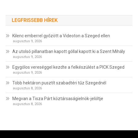
LEGFRISSEBB HÍREK
Kilenc emberrel győzött a Videoton a Szeged ellen
augusztus 9, 2026
Az utolsó pillanatban kapott góllal kapott ki a Szent Mihály
augusztus 9, 2026
Egygólos vereséggel kezdte a felkészülést a PICK Szeged
augusztus 9, 2026
Több hektáron pusztít szabadtéri tűz Szegednél
augusztus 8, 2026
Megvan a Tisza Párt köztársaságielnök-jelöltje
augusztus 8, 2026