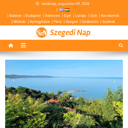
Skip
vasárnap, augusztus 09, 2026
to
Balaton
Budapest
Debrecen
Eger
Európa
Győr
Kecskemét
content
Miskolc
Nyíregyháza
Pécs
Szeged
Szoboszló
Szolnok
Szegedi Nap