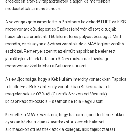
érdekében a tavalyi tapasztalatok alapján kis mértékben
módosítottak a menetrenden.
A vezérigazgató ismertette: a Balatonra közlekedő FLIRT és KISS
motorvonatok Budapest és Székesfehérvár között ki tudják
használni az óránkénti 160 kilométeres pályasebességet. Mint
mondta, ezek ugyan elővárosi vonatok, de a MÁV legkorszerűbb
eszközei. Reményei szerint az elmúlt napokban bejelentett
járműfejlesztések hatására 3-4 év múlva már távolsági
motorvonatokkal is lehet a Balatonra utazni.
Az év újdonsága, hogy a Kék Hullám Intercity vonatokban Tapolca
felé, illetve a Békés Intercity vonatokban Békéscsaba felé
megjelennek az ÖBB-től (Osztrák Szövetségi Vasutak)
kölcsönkapott kocsik is – számolt be róla Hegyi Zsolt.
Kiemelte: a MÁV készül arra, hogy ha bármi gond történne, akkor
gyorsan közbe tudjanak avatkozni. A kiemelt balatoni
állomásokon ott lesznek azok a kollégák, akik tájékoztatást