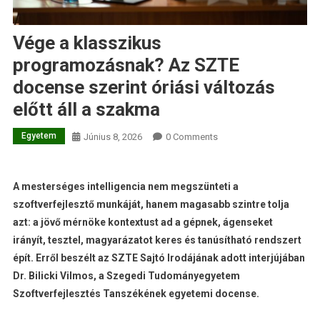
Vége a klasszikus
programozásnak? Az SZTE
docense szerint óriási változás
előtt áll a szakma
Egyetem
Június 8, 2026
0 Comments
A mesterséges intelligencia nem megszünteti a
szoftverfejlesztő munkáját, hanem magasabb szintre tolja
azt: a jövő mérnöke kontextust ad a gépnek, ágenseket
irányít, tesztel, magyarázatot keres és tanúsítható rendszert
épít. Erről beszélt az SZTE Sajtó Irodájának adott interjújában
Dr. Bilicki Vilmos, a Szegedi Tudományegyetem
Szoftverfejlesztés Tanszékének egyetemi docense.