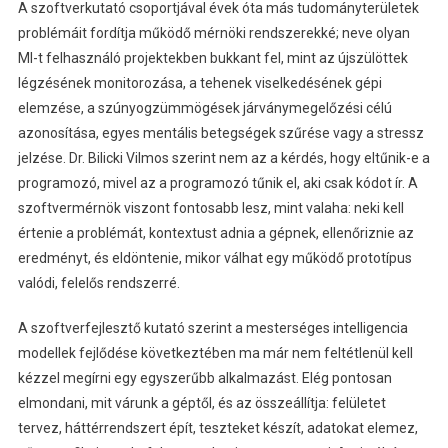
A szoftverkutató csoportjával évek óta más tudományterületek
problémáit fordítja működő mérnöki rendszerekké; neve olyan
MI-t felhasználó projektekben bukkant fel, mint az újszülöttek
légzésének monitorozása, a tehenek viselkedésének gépi
elemzése, a szúnyogzümmögések járványmegelőzési célú
azonosítása, egyes mentális betegségek szűrése vagy a stressz
jelzése. Dr. Bilicki Vilmos szerint nem az a kérdés, hogy eltűnik-e a
programozó, mivel az a programozó tűnik el, aki csak kódot ír. A
szoftvermérnök viszont fontosabb lesz, mint valaha: neki kell
értenie a problémát, kontextust adnia a gépnek, ellenőriznie az
eredményt, és eldöntenie, mikor válhat egy működő prototípus
valódi, felelős rendszerré.
A szoftverfejlesztő kutató szerint a mesterséges intelligencia
modellek fejlődése következtében ma már nem feltétlenül kell
kézzel megírni egy egyszerűbb alkalmazást. Elég pontosan
elmondani, mit várunk a géptől, és az összeállítja: felületet
tervez, háttérrendszert épít, teszteket készít, adatokat elemez,