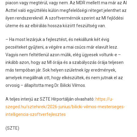
piacon vagy megtérül, vagy nem. Az MDR mellett ma már az AI
Acttel való együttélés külön megfelelőségi réteget jelenthet az
ilyen rendszereknél. A szoftvermérnök szerint az MI fejlődési
üteme és az elbírálás hossza között feszültség van.
– Ha most lezárjuk a fejlesztést, és nekiállunk két évig
pecséteket gyűjteni, a végére a mai csúcs már elavult lesz.
Vagyis nem feltétlenül azon múlik, elég ügyesek voltunk-e –
inkább azon, hogy az MI órája és a szabályozás órája teljesen
más tempóban jár. Sok helyen születnek így eredmények,
amelyek megállnak ott, hogy elkészültek, és nem jutnak el az
orvosig – állapította meg Dr. Bilicki Vilmos.
A teljes interjú az SZTE Hírportálján olvasható:
https://u-
szeged.hu/sztehirek/2026-junius/bilicki-vilmos-mesterseges-
intelligencia-szoftverfejlesztes
(SZTE)