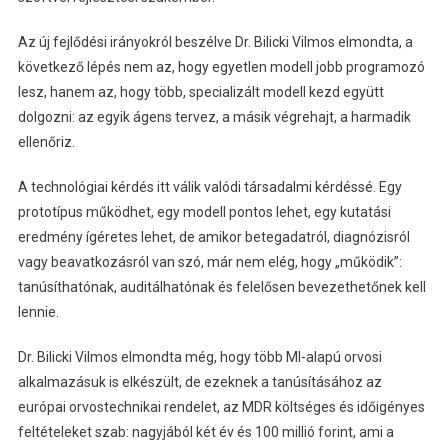
Az új fejlődési irányokról beszélve Dr. Bilicki Vilmos elmondta, a
következő lépés nem az, hogy egyetlen modell jobb programozó
lesz, hanem az, hogy több, specializált modell kezd együtt
dolgozni: az egyik ágens tervez, a másik végrehajt, a harmadik
ellenőriz.
A technológiai kérdés itt válik valódi társadalmi kérdéssé. Egy
prototípus működhet, egy modell pontos lehet, egy kutatási
eredmény ígéretes lehet, de amikor betegadatról, diagnózisról
vagy beavatkozásról van szó, már nem elég, hogy „működik”:
tanúsíthatónak, auditálhatónak és felelősen bevezethetőnek kell
lennie.
Dr. Bilicki Vilmos elmondta még, hogy több MI-alapú orvosi
alkalmazásuk is elkészült, de ezeknek a tanúsításához az
európai orvostechnikai rendelet, az MDR költséges és időigényes
feltételeket szab: nagyjából két év és 100 millió forint, ami a