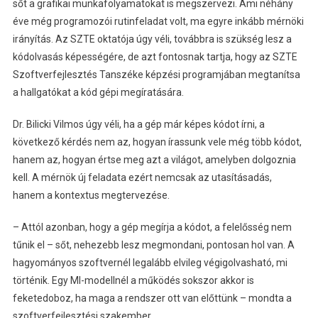
sőt a grafikai munkafolyamatokat is megszervezi. Ami néhány
éve még programozói rutinfeladat volt, ma egyre inkább mérnöki
irányítás. Az SZTE oktatója úgy véli, továbbra is szükség lesz a
kódolvasás képességére, de azt fontosnak tartja, hogy az SZTE
Szoftverfejlesztés Tanszéke képzési programjában megtanítsa
a hallgatókat a kód gépi megíratására.
Dr. Bilicki Vilmos úgy véli, ha a gép már képes kódot írni, a
következő kérdés nem az, hogyan írassunk vele még több kódot,
hanem az, hogyan értse meg azt a világot, amelyben dolgoznia
kell. A mérnök új feladata ezért nemcsak az utasításadás,
hanem a kontextus megtervezése.
– Attól azonban, hogy a gép megírja a kódot, a felelősség nem
tűnik el – sőt, nehezebb lesz megmondani, pontosan hol van. A
hagyományos szoftvernél legalább elvileg végigolvasható, mi
történik. Egy MI-modellnél a működés sokszor akkor is
feketedoboz, ha maga a rendszer ott van előttünk – mondta a
szoftverfejlesztési szakember.