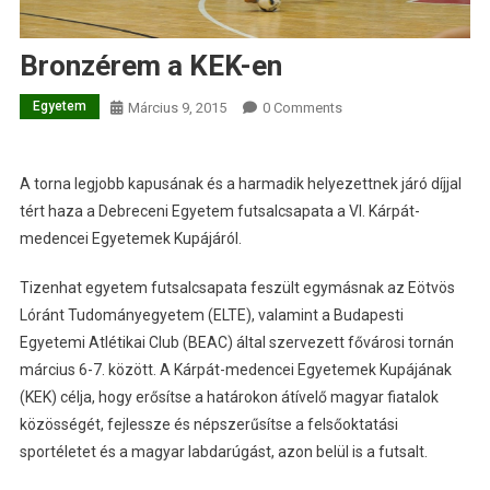
Bronzérem a KEK-en
Egyetem
Március 9, 2015
0 Comments
A torna legjobb kapusának és a harmadik helyezettnek járó díjjal
tért haza a Debreceni Egyetem futsalcsapata a VI. Kárpát-
medencei Egyetemek Kupájáról.
Tizenhat egyetem futsalcsapata feszült egymásnak az Eötvös
Lóránt Tudományegyetem (ELTE), valamint a Budapesti
Egyetemi Atlétikai Club (BEAC) által szervezett fővárosi tornán
március 6-7. között. A Kárpát-medencei Egyetemek Kupájának
(KEK) célja, hogy erősítse a határokon átívelő magyar fiatalok
közösségét, fejlessze és népszerűsítse a felsőoktatási
sportéletet és a magyar labdarúgást, azon belül is a futsalt.