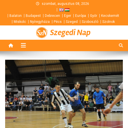
Skip
szombat, augusztus 08, 2026
to
Balaton
Budapest
Debrecen
Eger
Európa
Győr
Kecskemét
content
Miskolc
Nyíregyháza
Pécs
Szeged
Szoboszló
Szolnok
Szegedi Nap