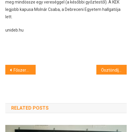
meg mindössze egy vereséggel (a későbbi győztestől). A KEK
legjobb kapusa Molnár Csaba, a Debreceni Egyetem hallgatója
lett.
unideb.hu
Bejegyzés
Főszerepben a robotika
Ösztöndíjjal az USA-ba
navigáció
RELATED POSTS