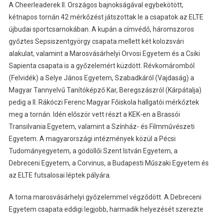
A Cheerleaderek II. Országos bajnokságával egybekötött,
kétnapos tornán 42 mérkőzést játszottak le a csapatok az ELTE
újbudai sportcsarnokában. A kupán a címvédő, háromszoros
győztes Sepsiszentgyörgy csapata mellett két kolozsvári
alakulat, valamint a Marosvásárhelyi Orvosi Egyetem és a Csiki
Sapienta csapata is a győzelemért küzdött. Révkomáromból
(Felvidék) a Selye János Egyetem, Szabadkáról (Vajdaság) a
Magyar Tannyelvű Tanítóképző Kar, Beregszászról (Kárpátalja)
pedig a II. Rákóczi Ferenc Magyar Főiskola hallgatói mérkőztek
meg a tornán. Idén először vett részt a KEK-en a Brassói
Transilvania Egyetem, valamint a Színház- és Filmművészeti
Egyetem. A magyarországi intézmények közül a Pécsi
Tudományegyetem, a gödöllői Szent István Egyetem, a
Debreceni Egyetem, a Corvinus, a Budapesti Műszaki Egyetem és
az ELTE futsalosai léptek pályára.
A torna marosvásárhelyi győzelemmel végződött. A Debreceni
Egyetem csapata eddigi legjobb, harmadik helyezését szerezte