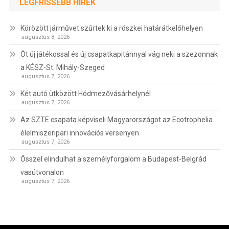
LEGFRISSEBB HÍREK
Körözött járművet szűrtek ki a röszkei határátkelőhelyen
augusztus 8, 2026
Öt új játékossal és új csapatkapitánnyal vág neki a szezonnak
a KÉSZ-St. Mihály-Szeged
augusztus 7, 2026
Két autó ütközött Hódmezővásárhelynél
augusztus 7, 2026
Az SZTE csapata képviseli Magyarországot az Ecotrophelia
élelmiszeripari innovációs versenyen
augusztus 7, 2026
Ősszel elindulhat a személyforgalom a Budapest-Belgrád
vasútvonalon
augusztus 7, 2026