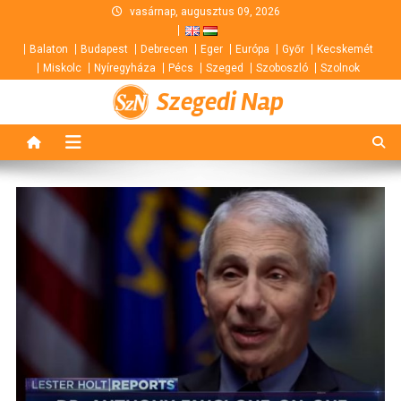
Skip
vasárnap, augusztus 09, 2026
to
Balaton
Budapest
Debrecen
Eger
Európa
Győr
Kecskemét
content
Miskolc
Nyíregyháza
Pécs
Szeged
Szoboszló
Szolnok
Szegedi Nap