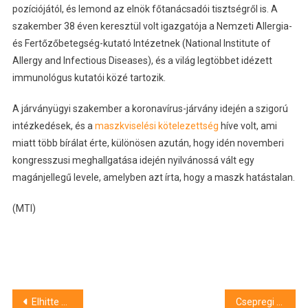
pozíciójától, és lemond az elnök főtanácsadói tisztségről is. A
szakember 38 éven keresztül volt igazgatója a Nemzeti Allergia-
és Fertőzőbetegség-kutató Intézetnek (National Institute of
Allergy and Infectious Diseases), és a világ legtöbbet idézett
immunológus kutatói közé tartozik.
A járványügyi szakember a koronavírus-járvány idején a szigorú
intézkedések, és a
maszkviselési kötelezettség
híve volt, ami
miatt több bírálat érte, különösen azután, hogy idén novemberi
kongresszusi meghallgatása idején nyilvánossá vált egy
magánjellegű levele, amelyben azt írta, hogy a maszk hatástalan.
(MTI)
Bejegyzés
Elhitte a debreceni néni, hogy a számlálóbiztosnak le kell fotóznia az otthon tartott pénzét
Csepregi Éva Szijjártó Péterről áradozott: “Lenyűgöz a munkabírása és a kitartása”