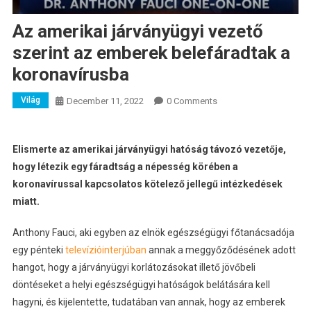
Az amerikai járványügyi vezető
szerint az emberek belefáradtak a
koronavírusba
Világ
December 11, 2022
0 Comments
Elismerte az amerikai járványügyi hatóság távozó vezetője,
hogy létezik egy fáradtság a népesség körében a
koronavírussal kapcsolatos kötelező jellegű intézkedések
miatt.
Anthony Fauci, aki egyben az elnök egészségügyi főtanácsadója
egy pénteki
televízióinterjúban
annak a meggyőződésének adott
hangot, hogy a járványügyi korlátozásokat illető jövőbeli
döntéseket a helyi egészségügyi hatóságok belátására kell
hagyni, és kijelentette, tudatában van annak, hogy az emberek