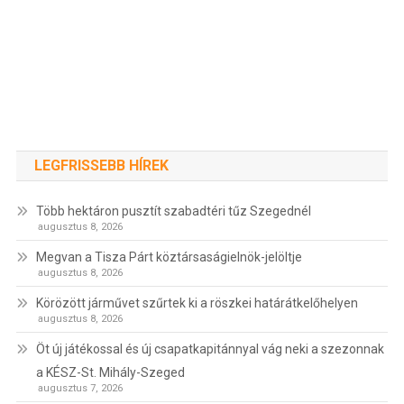
LEGFRISSEBB HÍREK
Több hektáron pusztít szabadtéri tűz Szegednél
augusztus 8, 2026
Megvan a Tisza Párt köztársaságielnök-jelöltje
augusztus 8, 2026
Körözött járművet szűrtek ki a röszkei határátkelőhelyen
augusztus 8, 2026
Öt új játékossal és új csapatkapitánnyal vág neki a szezonnak
a KÉSZ-St. Mihály-Szeged
augusztus 7, 2026