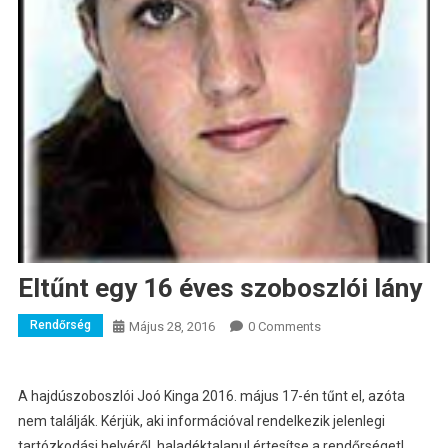
Eltűnt egy 16 éves szoboszlói lány
Rendőrség
Május 28, 2016
0 Comments
A hajdúszoboszlói Joó Kinga 2016. május 17-én tűnt el, azóta
nem találják. Kérjük, aki információval rendelkezik jelenlegi
tartózkodási helyéről, haladéktalanul értesítse a rendőrséget!