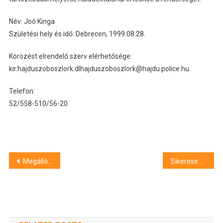
Név: Joó Kinga
Születési hely és idő: Debrecen, 1999.08.28.
Körözést elrendelő szerv elérhetősége:
kir.hajduszoboszlork.dlhajduszoboszlork@hajdu.police.hu
Telefon:
52/558-510/56-20
Bejegyzés
Megállóhely-áthelyezés a Kassai úton
Sikeresen újraélesztettek egy beteget Hajdúszoboszlón
navigáció